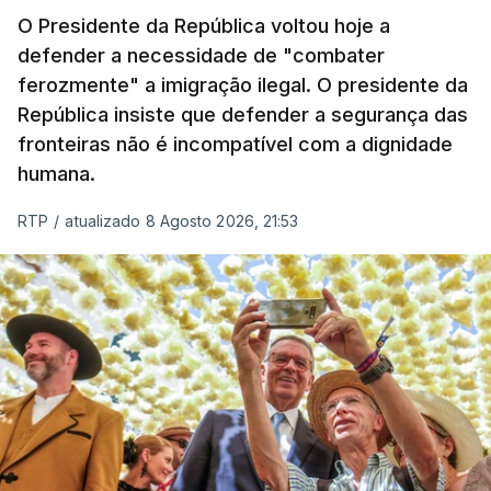
O Presidente da República voltou hoje a
apreendida mais cocaína até ao momento de que
defender a necessidade de "combater
em todo o ano de 2025.
ferozmente" a imigração ilegal. O presidente da
A ação de prevenção visa a deteção em alto mar
República insiste que defender a segurança das
de embarcações de alta velocidade (EAV) que
fronteiras não é incompatível com a dignidade
humana.
utilizam a costa nacional para o tráfico de droga.
RTP
/
atualizado 8 Agosto 2026, 21:53
c/ Lusa