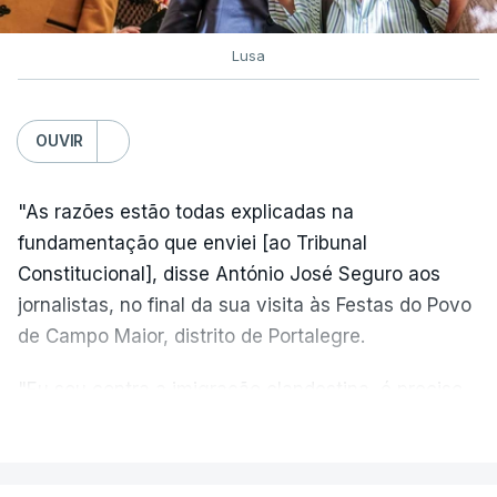
Lusa
OUVIR
"As razões estão todas explicadas na
fundamentação que enviei [ao Tribunal
Constitucional], disse António José Seguro aos
jornalistas, no final da sua visita às Festas do Povo
de Campo Maior, distrito de Portalegre.
"Eu sou contra a imigração clandestina, é preciso
combater ferozmente a imigração ilegal,
VER MAIS
precisamos de regular a nossa imigração e
precisamos de defender as nossas fronteiras e