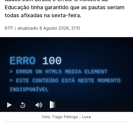
Educação tinha garantido que as pautas seriam
todas afixadas na sexta-feira.
RTP
/
atualizado 8 Agosto 2026, 21:10
ERRO
100
ERROR ON HTML5 MEDIA ELEMENT
ESTE CONTEÚDO ESTÁ NESTE MOMENTO
INDISPONÍVEL
Foto: Tiago Petinga - Lusa