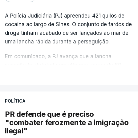
A Polícia Judiciária (PJ) apreendeu 421 quilos de
cocaína ao largo de Sines. O conjunto de fardos de
droga tinham acabado de ser lançados ao mar de
uma lancha rápida durante a perseguição.
Em comunicado, a PJ avança que a lancha
suspeita foi detetada em alto mar, cerca de 60
milhas náuticas ao largo de Sines.
VER MAIS
A apreensão aconteceu na tarde desta sexta-feira,
desencadeando uma ação de prevenção
POLÍTICA
desencadeada pela Polícia Judiciária, em
PR defende que é preciso
articulação com a Marinha, a Autoridade Marítima
"combater ferozmente a imigração
Nacional e a Força Aérea.
ilegal"
O ano de 2026 tem sido um ano de recordes: foi