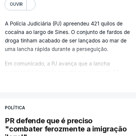
OUVIR
A Polícia Judiciária (PJ) apreendeu 421 quilos de
cocaína ao largo de Sines. O conjunto de fardos de
droga tinham acabado de ser lançados ao mar de
uma lancha rápida durante a perseguição.
Em comunicado, a PJ avança que a lancha
suspeita foi detetada em alto mar, cerca de 60
milhas náuticas ao largo de Sines.
VER MAIS
A apreensão aconteceu na tarde desta sexta-feira,
desencadeando uma ação de prevenção
POLÍTICA
desencadeada pela Polícia Judiciária, em
PR defende que é preciso
articulação com a Marinha, a Autoridade Marítima
"combater ferozmente a imigração
Nacional e a Força Aérea.