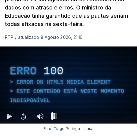
dados com atraso e erros. O ministro da
Educação tinha garantido que as pautas seriam
todas afixadas na sexta-feira.
RTP
/
atualizado 8 Agosto 2026, 21:10
ERRO
100
ERROR ON HTML5 MEDIA ELEMENT
ESTE CONTEÚDO ESTÁ NESTE MOMENTO
INDISPONÍVEL
Foto: Tiago Petinga - Lusa