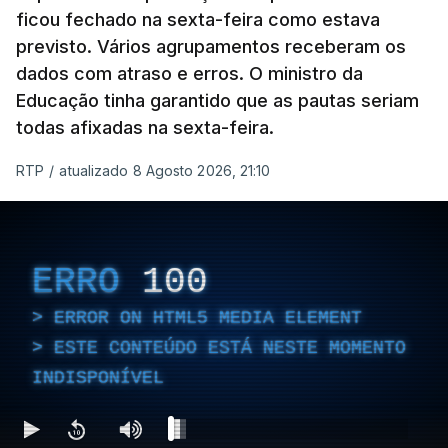
ficou fechado na sexta-feira como estava
previsto. Vários agrupamentos receberam os
dados com atraso e erros. O ministro da
Educação tinha garantido que as pautas seriam
As autoridades canadianas estimam que vai levar
todas afixadas na sexta-feira.
dias ou semanas para controlar o fogo. Mais de
RTP
/
atualizado 8 Agosto 2026, 21:10
dois mil operacionais estão no terreno no combate
às chamas.
ERRO
100
ERROR ON HTML5 MEDIA ELEMENT
ESTE CONTEÚDO ESTÁ NESTE MOMENTO
INDISPONÍVEL