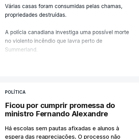
Várias casas foram consumidas pelas chamas,
propriedades destruídas.
A polícia canadiana investiga uma possível morte
no violento incêndio que lavra perto de
Summerland.
VER MAIS
Éum cenário de terror, descreve o primeiro-ministro
da Columbia Britânica, David Iby.
POLÍTICA
Ficou por cumprir promessa do
ERRO
100
ministro Fernando Alexandre
ERROR ON HTML5 MEDIA ELEMENT
Há escolas sem pautas afixadas e alunos à
ESTE CONTEÚDO ESTÁ NESTE
espera das reapreciações. O processo não
MOMENTO INDISPONÍVEL