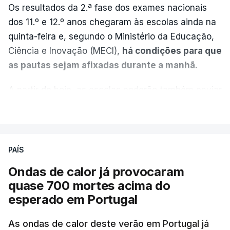
Os resultados da 2.ª fase dos exames nacionais
dos 11.º e 12.º anos chegaram às escolas ainda na
quinta-feira e, segundo o Ministério da Educação,
Ciência e Inovação (MECI),
há condições para que
as pautas sejam afixadas durante a manhã.
A partir de hoje, as escolas poderão também enviar
aos alunos as versões digitalizadas das respetivas
VER MAIS
provas classificadas, à semelhança do que
aconteceu durante a 1.ª fase.
PAÍS
Em anos anteriores, a consulta das provas
Ondas de calor já provocaram
dependia da apresentação de um requerimento,
quase 700 mortes acima do
mas o Governo decidiu, a partir deste ano,
esperado em Portugal
disponibilizar a cópia dos exames classificados a
todos os estudantes para "reforçar a transparência
As ondas de calor deste verão em Portugal já
e rigor do processo" devido às falhas na