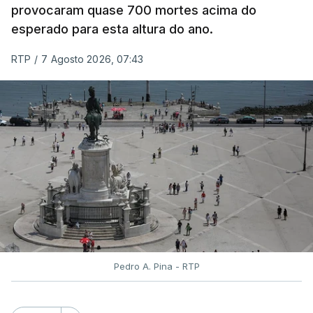
provocaram quase 700 mortes acima do
classificação eletrónica.
esperado para esta altura do ano.
Serão também publicadas as notas da 2.ª fase
RTP
/
7 Agosto 2026, 07:43
das provas finais do 9.º ano.
Quanto aos pedidos de reapreciação de provas
realizadas durante a 1.ª fase, os resultados só
serão disponibilizados às escolas hoje, mas o MECI
assegurou que as pautas serão afixadas durante a
tarde.
A tutela justificou a demora no processo de
reapreciações com o "elevado número de
pedidos"
, que este ano ultrapassou os 20 mil,
Pedro A. Pina - RTP
mais do triplo face ao ano passado.
Após a publicação desses resultados, os alunos