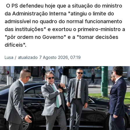
O PS defendeu hoje que a situação do ministro
da Administração Interna "atingiu o limite do
admissível no quadro do normal funcionamento
c/Lusa
das instituições" e exortou o primeiro-ministro a
"pôr ordem no Governo" e a "tomar decisões
ARTIGOS RELACIONADOS
difíceis".
Lusa
/
atualizado 7 Agosto 2026, 07:19
Prazo para as candidaturas
ao ensino superior termina
esta quinta-feira
6 Agosto 2026, 13:14
Exames. Governo confirma
afixação dos resultados da
2ª fase e das reapreciações
esta sexta-feira
atualizado 6 Agosto 2026, 16:29