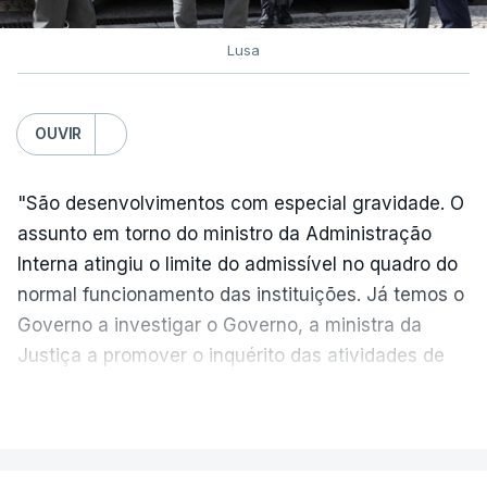
Lusa
TÓPICOS
Exames Notas
OUVIR
"São desenvolvimentos com especial gravidade. O
assunto em torno do ministro da Administração
Interna atingiu o limite do admissível no quadro do
normal funcionamento das instituições. Já temos o
Governo a investigar o Governo, a ministra da
Justiça a promover o inquérito das atividades de
um do seu colega de Governo", criticou, em
VER MAIS
declarações à agência Lusa, o líder parlamentar do
PS, Eurico Brilhante Dias.