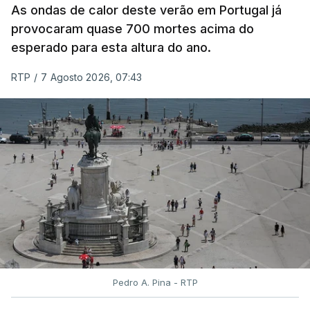
As ondas de calor deste verão em Portugal já
e rigor do processo" devido às falhas na
provocaram quase 700 mortes acima do
classificação eletrónica.
esperado para esta altura do ano.
Serão também publicadas as notas da 2.ª fase
RTP
/
7 Agosto 2026, 07:43
das provas finais do 9.º ano.
Quanto aos pedidos de reapreciação de provas
realizadas durante a 1.ª fase, os resultados só
serão disponibilizados às escolas hoje, mas o MECI
assegurou que as pautas serão afixadas durante a
tarde.
A tutela justificou a demora no processo de
reapreciações com o "elevado número de
pedidos"
, que este ano ultrapassou os 20 mil,
Pedro A. Pina - RTP
mais do triplo face ao ano passado.