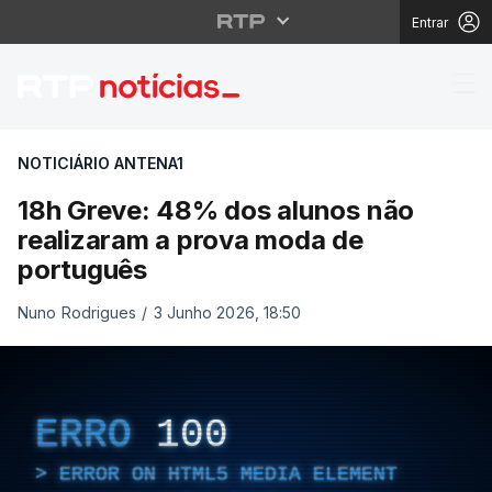
Entrar
18h Greve: 48% dos al
NOTICIÁRIO ANTENA1
18h Greve: 48% dos alunos não
realizaram a prova moda de
português
Nuno Rodrigues
/
3 Junho 2026, 18:50
ERRO
100
ERROR ON HTML5 MEDIA ELEMENT