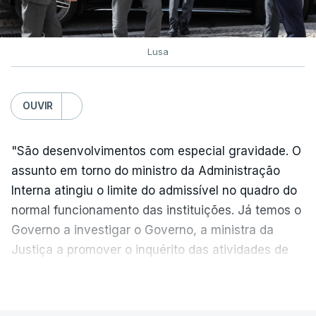
atualizado 6 Agosto 2026, 16:29
Lusa
TÓPICOS
Exames Notas
OUVIR
"São desenvolvimentos com especial gravidade. O
assunto em torno do ministro da Administração
Interna atingiu o limite do admissível no quadro do
normal funcionamento das instituições. Já temos o
Governo a investigar o Governo, a ministra da
Justiça a promover o inquérito das atividades de
um do seu colega de Governo", criticou, em
VER MAIS
declarações à agência Lusa, o líder parlamentar do
PS, Eurico Brilhante Dias.