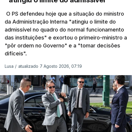
irá decorrer entre 03 e 08 de setembro.
O PS defendeu hoje que a situação do ministro
da Administração Interna "atingiu o limite do
admissível no quadro do normal funcionamento
c/Lusa
das instituições" e exortou o primeiro-ministro a
"pôr ordem no Governo" e a "tomar decisões
ARTIGOS RELACIONADOS
difíceis".
Lusa
/
atualizado 7 Agosto 2026, 07:19
Prazo para as candidaturas
ao ensino superior termina
esta quinta-feira
6 Agosto 2026, 13:14
Exames. Governo confirma
afixação dos resultados da
2ª fase e das reapreciações
esta sexta-feira