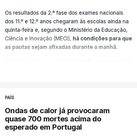
Os resultados da 2.ª fase dos exames nacionais
dos 11.º e 12.º anos chegaram às escolas ainda na
quinta-feira e, segundo o Ministério da Educação,
Ciência e Inovação (MECI),
há condições para que
as pautas sejam afixadas durante a manhã.
A partir de hoje, as escolas poderão também enviar
aos alunos as versões digitalizadas das respetivas
VER MAIS
provas classificadas, à semelhança do que
aconteceu durante a 1.ª fase.
PAÍS
Em anos anteriores, a consulta das provas
Ondas de calor já provocaram
dependia da apresentação de um requerimento,
quase 700 mortes acima do
mas o Governo decidiu, a partir deste ano,
esperado em Portugal
disponibilizar a cópia dos exames classificados a
todos os estudantes para "reforçar a transparência