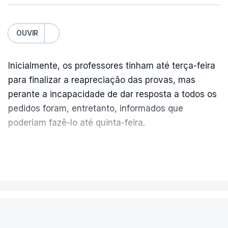
OUVIR
Inicialmente, os professores tinham até terça-feira
para finalizar a reapreciação das provas, mas
perante a incapacidade de dar resposta a todos os
pedidos foram, entretanto, informados que
poderiam fazê-lo até quinta-feira.
A intenção era que os resultados fossem
VER MAIS
publicados no dia seguinte (sexta-feira), o que
poderá não acontecer.
MUNDO
No domingo, estavam concluídos cerca de 50 por
cento dos mais de 20 mil pedidos de reapreciação,