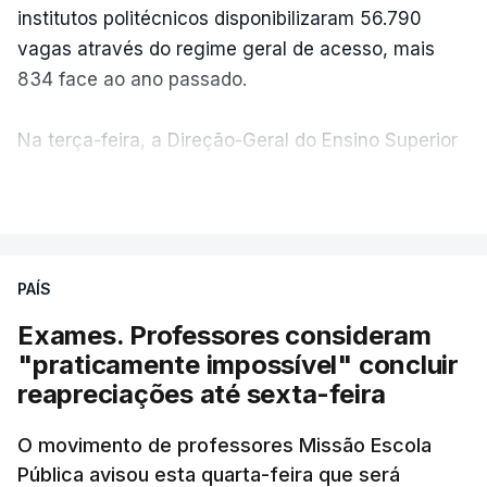
institutos politécnicos disponibilizaram 56.790
vagas através do regime geral de acesso, mais
834 face ao ano passado.
Na terça-feira, a Direção-Geral do Ensino Superior
(DGES) contabilizava já perto de 55 mil candidatos,
VER MAIS
ultrapassando o total de 49.595 inscritos na 1.ª
fase do concurso do ano passado.
PAÍS
No primeiro dia do concurso deste ano, apenas
304 alunos tinham apresentado candidatura, muito
Exames. Professores consideram
abaixo dos 10 mil que o tinham feito no primeiro dia
"praticamente impossível" concluir
do concurso do ano passado.
reapreciações até sexta-feira
Pela primeira vez este ano, quase 300 mil exames
O movimento de professores Missão Escola
Pública avisou esta quarta-feira que será
nacionais do ensino secundário foram avaliados