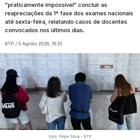
"praticamente impossível" concluir as
em formato digital, mas o processo registou várias
reapreciações da 1ª fase dos exames nacionais
falhas técnicas, obrigando ao adiamento por
até sexta-feira, relatando casos de docentes
alguns dias da divulgação das notas.
convocados nos últimos dias.
RTP
/
5 Agosto 2026, 19:33
Foto: Filipe Silva - RTP