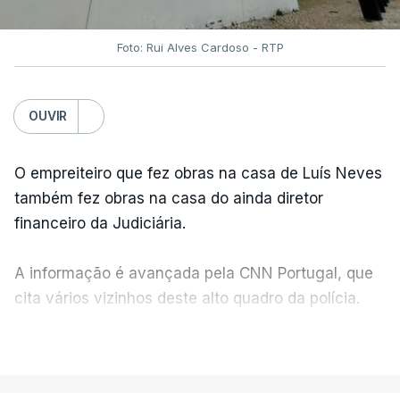
Foto: Rui Alves Cardoso - RTP
OUVIR
O empreiteiro que fez obras na casa de Luís Neves
também fez obras na casa do ainda diretor
financeiro da Judiciária.
A informação é avançada pela CNN Portugal, que
cita vários vizinhos deste alto quadro da polícia.
VER MAIS
Foi o diretor financeiro, Álvaro Pires, que assumiu a
responsabilidade de sugerir as instalações da
Construbarcelos para acolher um atrelado