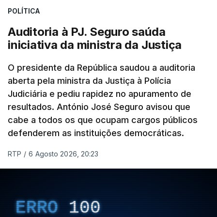
POLÍTICA
apreendido numa operação de droga.
Auditoria à PJ. Seguro saúda
iniciativa da ministra da Justiça
O presidente da República saudou a auditoria
aberta pela ministra da Justiça à Polícia
Judiciária e pediu rapidez no apuramento de
resultados. António José Seguro avisou que
cabe a todos os que ocupam cargos públicos
defenderem as instituições democráticas.
RTP
/
6 Agosto 2026, 20:23
ERRO
100