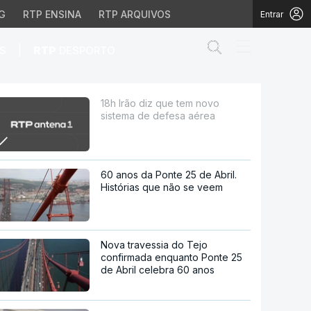
G
RTP ENSINA
RTP ARQUIVOS
Entrar
Abrir campo de
|
S
RTP
DESPORTO
sa aérea
18h Irão diz que tem novo
sistema de defesa aérea
60 anos da Ponte 25 de Abril.
Histórias que não se veem
Nova travessia do Tejo
confirmada enquanto Ponte 25
de Abril celebra 60 anos