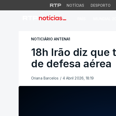
NOTÍCIAS
DESPORTO
PAÍS
MUNDIAL 2
18h Irão diz que t
NOTICIÁRIO ANTENA1
18h Irão diz que
de defesa aérea
Oriana Barcelos
/
4 Abril 2026, 18:19