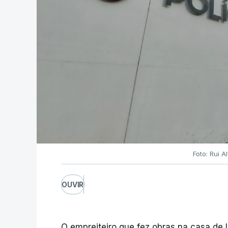
Foto: Rui 
OUVIR
O empreiteiro que fez obras na casa de