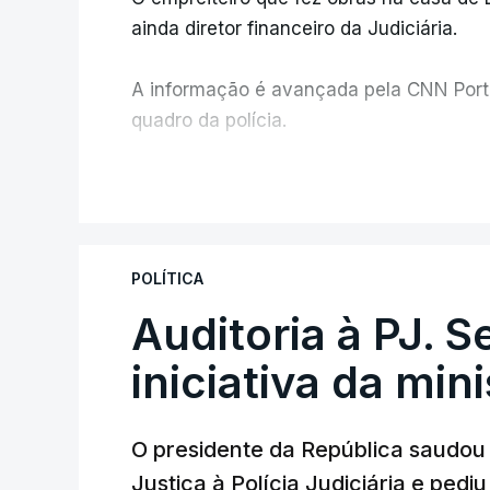
ainda diretor financeiro da Judiciária.
A informação é avançada pela CNN Portug
quadro da polícia.
Foi o diretor financeiro, Álvaro Pires, q
V
instalações da Construbarcelos para ac
de droga.
POLÍTICA
Auditoria à PJ. 
iniciativa da min
O presidente da República saudou a
Justiça à Polícia Judiciária e ped