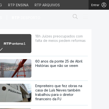
G
RTP ENSINA
RTP ARQUIVOS
Entrar
Abrir campo de
|
S
RTP
DESPORTO
ios pedem reformas
18h Juízes preocupados com
falta de meios pedem reformas
60 anos da ponte 25 de Abril.
Histórias que não se veem
Empreiteiro que fez obras na
casa de Luís Neves também
trabalhou para o diretor
financeiro da PJ