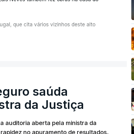
al, que cita vários vizinhos deste alto
ue assumiu a responsabilidade de sugerir as
ER MAIS
olher um atrelado apreendido numa operação
Seguro saúda
istra da Justiça
 auditoria aberta pela ministra da
iu rapidez no apuramento de resultados.