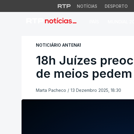
NOTÍCIAS
DESPORTO
PAÍS
MUNDIAL 2
18h Juízes preocu
NOTICIÁRIO ANTENA1
18h Juízes preo
de meios pedem
Marta Pacheco
/
13 Dezembro 2025, 18:30