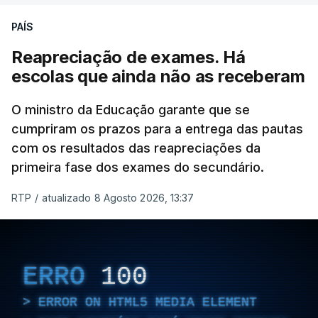
"Lei do Retorno". Chega
PAÍS
considera envio para TC do
diploma "tipo de atos
Reapreciação de exames. Há
políticos irresponsáveis"
escolas que ainda não as receberam
8 Agosto 2026, 10:04
O ministro da Educação garante que se
cumpriram os prazos para a entrega das pautas
Presidente envia para o
Tribunal Constitucional
com os resultados das reapreciações da
decreto sobre concessão
primeira fase dos exames do secundário.
de asilo e retorno de
estrangeiros
RTP
/
atualizado 8 Agosto 2026, 13:37
atualizado 7 Agosto 2026, 18:47
ERRO
100
TÓPICOS
Chega
ERROR ON HTML5 MEDIA ELEMENT