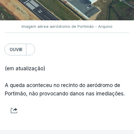
TÓPICOS
Fornos Algodres
,
Beiras Serra
Imagem aérea aeródromo de Portimão - Arquivo
OUVIR
(em atualização)
ARTIGOS RELACIONADOS
A queda aconteceu no recinto do aeródromo de
Portimão, não provocando danos nas imediações.
"Lei do Retorno".
Comunidades estrangeiras
em Portugal apoiam decisão
de Seguro
atualizado 8 Agosto 2026, 13:36