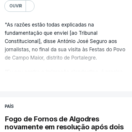
OUVIR
"As razões estão todas explicadas na
fundamentação que enviei [ao Tribunal
Constitucional], disse António José Seguro aos
jornalistas, no final da sua visita às Festas do Povo
de Campo Maior, distrito de Portalegre.
"Eu sou contra a imigração clandestina, é preciso
combater ferozmente a imigração ilegal,
VER MAIS
precisamos de regular a nossa imigração e
precisamos de defender as nossas fronteiras e
nada disto é incompatível com tratarmos com
PAÍS
dignidade as pessoas, designadamente menores e
Fogo de Fornos de Algodres
crianças", acrescentou.
novamente em resolução após dois