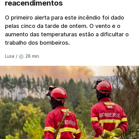
reacendimentos
António José Seguro mostrou dúvidas sobre se é
garantido o superior interesse da criança.
O primeiro alerta para este incêndio foi dado
pelas cinco da tarde de ontem. O vento e o
aumento das temperaturas estão a dificultar o
trabalho dos bombeiros.
ERRO
100
ERROR ON HTML5 MEDIA ELEMENT
28 min.
Lusa
/
ESTE CONTEÚDO ESTÁ NESTE
MOMENTO INDISPONÍVEL
O Chega considerou "de uma enorme gravidade" a
decisão do Presidente da República
de enviar para
o Tribunal Constitucional o decreto sobre retorno
de estrangeiros, sustentando tratar-se de "uma