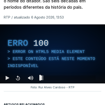
o nome do ditador. São seis décadas em
períodos diferentes da história do país.
RTP
/
atualizado 6 Agosto 2026, 13:53
ERRO
100
ERROR ON HTML5 MEDIA ELEMENT
ESTE CONTEÚDO ESTÁ NESTE MOMENTO
INDISPONÍVEL
Foto: Rui Alves Cardoso - RTP
ARTIGOS RELACIONADOS