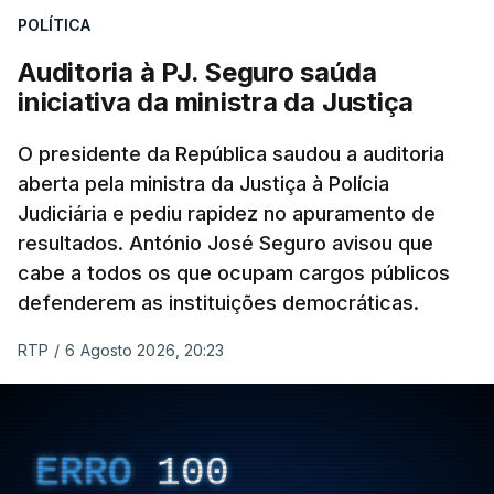
POLÍTICA
apreendido numa operação de droga.
Auditoria à PJ. Seguro saúda
iniciativa da ministra da Justiça
O presidente da República saudou a auditoria
aberta pela ministra da Justiça à Polícia
Judiciária e pediu rapidez no apuramento de
resultados. António José Seguro avisou que
cabe a todos os que ocupam cargos públicos
defenderem as instituições democráticas.
RTP
/
6 Agosto 2026, 20:23
ERRO
100