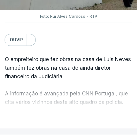
Foto: Rui Alves Cardoso - RTP
OUVIR
O empreiteiro que fez obras na casa de Luís Neves
também fez obras na casa do ainda diretor
financeiro da Judiciária.
A informação é avançada pela CNN Portugal, que
cita vários vizinhos deste alto quadro da polícia.
VER MAIS
Foi o diretor financeiro, Álvaro Pires, que assumiu a
responsabilidade de sugerir as instalações da
Construbarcelos para acolher um atrelado