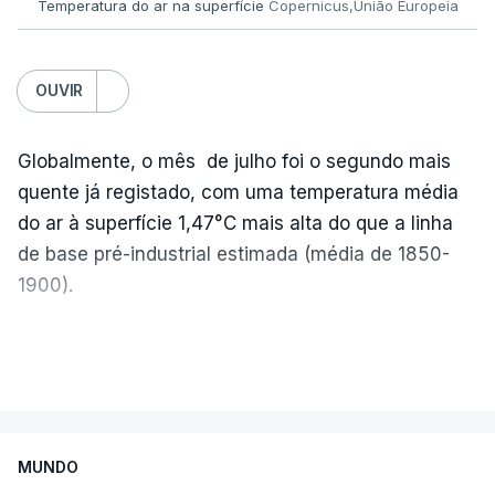
Temperatura do ar na superfície
Copernicus,União Europeia
Os resultados chegaram a ser enviados à escola
depois da meia-noite desta segunda-feira, mais
concretamente à 0h47, no entanto, ao início da
OUVIR
manhã a afixação ainda não tinha sido feita.
Globalmente, o mês de julho foi o segundo mais
quente já registado, com uma temperatura média
ERRO
100
do ar à superfície 1,47°C mais alta do que a linha
ERROR ON HTML5 MEDIA ELEMENT
de base pré-industrial estimada (média de 1850-
1900).
ESTE CONTEÚDO ESTÁ NESTE
MOMENTO INDISPONÍVEL
A Europa Ocidental vivenciou o período de
VER MAIS
junho-julho mais quente já registado
,
e julho
apresentou a terceira e a quarta ondas de calor
desde maio, marcando uma sequência
O diretor da Escola Secundária de Rio Tinto
MUNDO
excecional de calor extremo neste verão.
explicou à RTP que se encontrava desde as 7h00