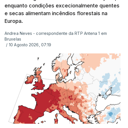
enquanto condições excecionalmente quentes
plataforma Inovar.
e secas alimentam incêndios florestais na
Europa.
Andrea Neves - correspondente da RTP Antena 1 em
ERRO
100
Bruxelas
ERROR ON HTML5 MEDIA ELEMENT
/
10 Agosto 2026, 07:19
ESTE CONTEÚDO ESTÁ NESTE
MOMENTO INDISPONÍVEL
Já a norte, na Escola Secundária de Rio Tinto, uma
outra equipa de reportagem confirmou que
há
mais de 100 pedidos de reapreciação de notas
que aguardam a divulgação.