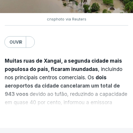
para a região”.
cnsphoto via Reuters
ERRO
100
ERROR ON HTML5 MEDIA ELEMENT
OUVIR
ESTE CONTEÚDO ESTÁ NESTE
MOMENTO INDISPONÍVEL
Muitas ruas de Xangai, a segunda cidade mais
populosa do país, ficaram inundadas
, incluindo
nos principais centros comerciais. Os
dois
A nível nacional, são mais de 20 mil pedidos que
aeroportos da cidade cancelaram um total de
deviam ter sido afixados na sexta-feira.
943 voos
devido ao tufão, reduzindo a capacidade
em quase 40 por cento, informou a emissora
O Ministério da Educação explicou na altura que
estatal CCTV.
VER MAIS
apenas um "número residual" de reapreciações
continuava por enviar às escolas. E assegurou que
A China Eastern Airlines afirmou na segunda-feira