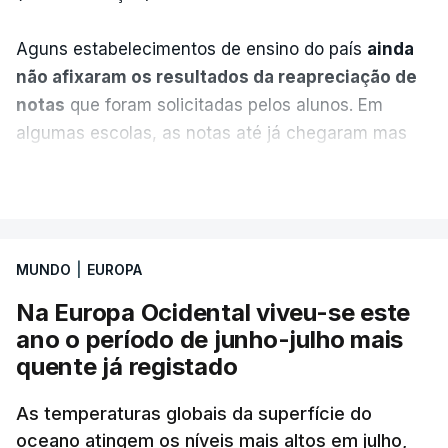
Aguns estabelecimentos de ensino do país
ainda
não afixaram os resultados da reapreciação de
notas
que foram solicitadas pelos alunos. Em
algumas escolas, as notas até já chegaram mas
alguns erros estão a atrasar a afixação das notas.
VER MAIS
Uma das escolas é o Liceu Camões, em Lisboa.
Uma equipa de reportagem da RTP confirmou que
MUNDO
|
EUROPA
tinha chegado o resultado de
14 reapreciações de
exames, mas ainda não tinham sido afixados.
Na Europa Ocidental viveu-se este
ano o período de junho-julho mais
Alguns encarregados de educação e alunos foram
quente já registado
até à escola para ver o resultado mas ainda não
tinha sido divulgado. Alguns pais apontam
As temperaturas globais da superfície do
oceano atingem os níveis mais altos em julho,
incorreções e aguardam a atualização na