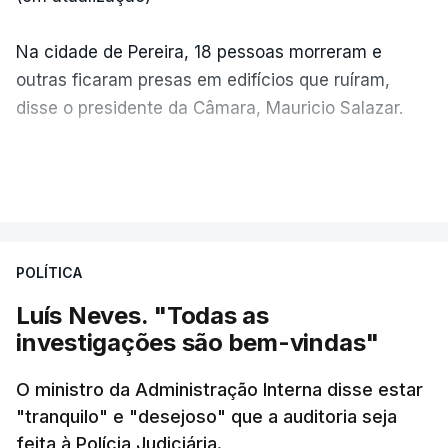
Na cidade de Pereira, 18 pessoas morreram e
outras ficaram presas em edifícios que ruíram,
disse o presidente da Câmara, Mauricio Salazar.
Em Manizales, outras duas pessoas morreram,
VER MAIS
segundo o presidente da Câmara, Jorge Eduardo
Rojas.
POLÍTICA
"A situação é crítica",
disse Mauricio Salazar em
entrevista à Rádio Caracol.
Luís Neves. "Todas as
investigações são bem-vindas"
Pelo menos 20 prédios desabaram na cidade de
Cali, com várias pessoas presas nos escombros,
O ministro da Administração Interna disse estar
disse o autarca Alejandro Eder à agência Reuters.
"tranquilo" e "desejoso" que a auditoria seja
feita à Polícia Judiciária.