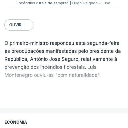
incêndios rurais de sempre" |
Hugo Delgado - Lusa
OUVIR
ERRO
100
ERROR ON HTML5 MEDIA ELEMENT
O primeiro-ministro respondeu esta segunda-feira
ESTE CONTEÚDO ESTÁ NESTE
às preocupações manifestadas pelo presidente da
MOMENTO INDISPONÍVEL
República, António José Seguro, relativamente à
prevenção dos incêndios florestais. Luís
Montenegro ouviu-as "com naturalidade".
Sobre a questão dos incêndios, o ministro da
"Naturalmente que
nós ouvimos e
Administração Interna reconheceu que está a
VER MAIS
compreendemos as observações que foram
corrigir
"comportamentos de muitas décadas
" e
feitas pelo presidente da República
. Mas, ao
que
"não são fáceis de corrigir
".
mesmo tampo também
estamos a fazer nós
ECONOMIA
próprios um esforço muito grande nesta altura
Luís Neves frisou que a prevenção tem de ser