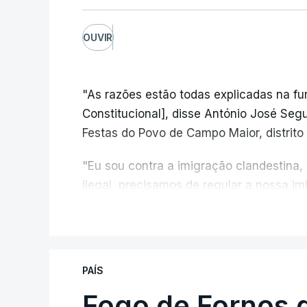
OUVIR
"As razões estão todas explicadas na f
Constitucional], disse António José Segur
Festas do Povo de Campo Maior, distrito 
"Eu sou contra a imigração clandestina,
ilegal, precisamos de regular a nossa i
fronteiras e nada disto é incompatível 
V
designadamente menores e crianças", a
António José Seguro mostrou dúvidas sob
PAÍS
criança.
Fogo de Fornos 