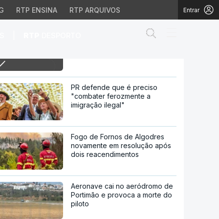
G
RTP ENSINA
RTP ARQUIVOS
Entrar
Abrir campo de
|
S
RTP
DESPORTO
18h PM não pode ser escutado
sem autorização do Supremo
Tribunal de Justiça
zação do Supremo Tribu
PR defende que é preciso
"combater ferozmente a
imigração ilegal"
Fogo de Fornos de Algodres
novamente em resolução após
dois reacendimentos
Aeronave cai no aeródromo de
Portimão e provoca a morte do
piloto