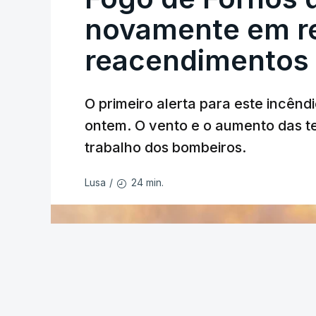
novamente em re
reacendimentos
O primeiro alerta para este incêndi
ERRO
100
ontem. O vento e o aumento das te
ERROR ON HTML5 MEDIA ELEMEN
trabalho dos bombeiros.
ESTE CONTEÚDO ESTÁ NESTE MO
24 min.
Lusa
/
O Chega considerou "de uma enorme gra
República
de enviar para o Tribunal Cons