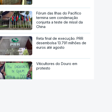
Fórum das Ilhas do Pacífico
termina sem condenação
conjunta a teste de míssil da
China
Reta final de execução. PRR
desembolsa 13.791 milhões de
euros até agosto
Viticultores do Douro em
protesto
"O rosto foi desfigurado".
Regime talibã inaugurou uma
nova era de mulheres
assassinadas