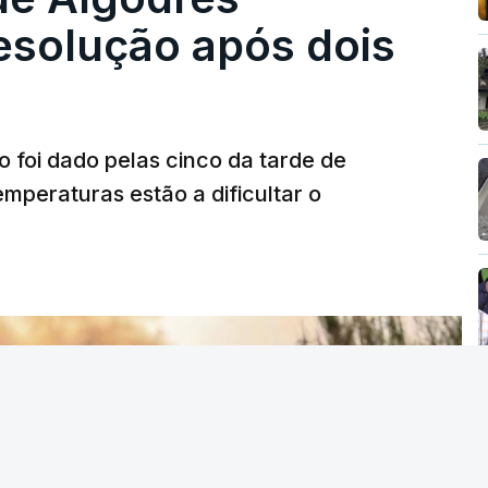
solução após dois
o foi dado pelas cinco da tarde de
mperaturas estão a dificultar o
T
MENTO INDISPONÍVEL
vidade" a decisão do Presidente da
titucional o decreto sobre retorno de