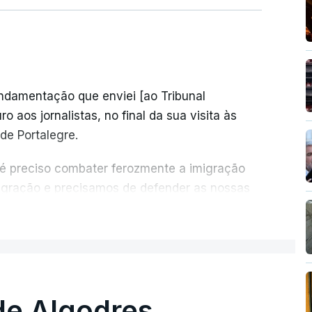
undamentação que enviei [ao Tribunal
o aos jornalistas, no final da sua visita às
de Portalegre.
 é preciso combater ferozmente a imigração
migração e precisamos de defender as nossas
com tratarmos com dignidade as pessoas,
ER MAIS
crescentou.
re se é garantido o superior interesse da
de Algodres