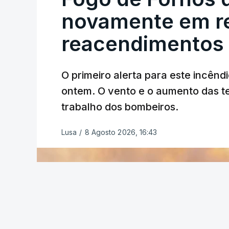
novamente em re
reacendimentos
O primeiro alerta para este incêndi
ERRO
100
ontem. O vento e o aumento das te
ERROR ON HTML5 MEDIA ELEMEN
trabalho dos bombeiros.
ESTE CONTEÚDO ESTÁ NESTE MO
Lusa
/
8 Agosto 2026, 16:43
O Chega considerou "de uma enorme gra
República
de enviar para o Tribunal Cons