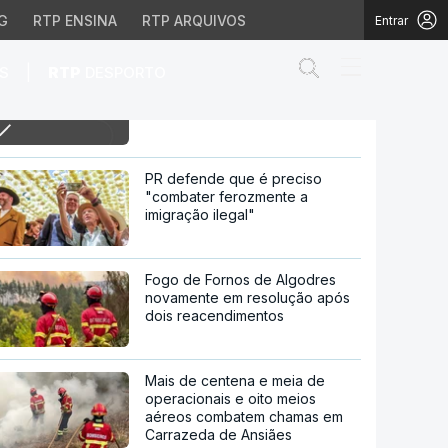
G
RTP ENSINA
RTP ARQUIVOS
Entrar
Abrir campo de
|
S
RTP
DESPORTO
18h “Precedente é grave”,
Passos sobre a escolha de Luís
Neves para MAI
 escolha de Luís Neves
PR defende que é preciso
"combater ferozmente a
imigração ilegal"
Fogo de Fornos de Algodres
novamente em resolução após
dois reacendimentos
Mais de centena e meia de
operacionais e oito meios
aéreos combatem chamas em
Carrazeda de Ansiães