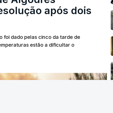
solução após dois
o foi dado pelas cinco da tarde de
mperaturas estão a dificultar o
T
MENTO INDISPONÍVEL
vidade" a decisão do Presidente da
titucional o decreto sobre retorno de