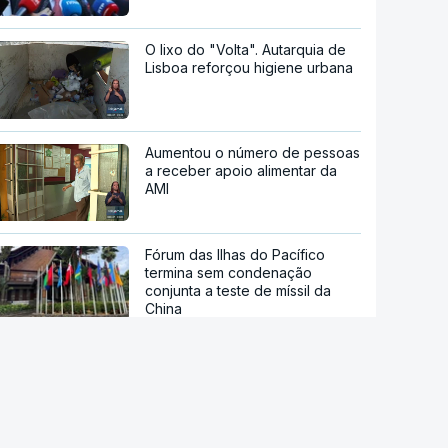
O lixo do "Volta". Autarquia de
Lisboa reforçou higiene urbana
Aumentou o número de pessoas
a receber apoio alimentar da
AMI
Fórum das Ilhas do Pacífico
termina sem condenação
conjunta a teste de míssil da
China
Reta final de execução. PRR
desembolsa 13.791 milhões de
euros até agosto