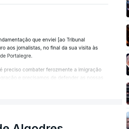
undamentação que enviei [ao Tribunal
o aos jornalistas, no final da sua visita às
de Portalegre.
 é preciso combater ferozmente a imigração
migração e precisamos de defender as nossas
com tratarmos com dignidade as pessoas,
ER MAIS
crescentou.
re se é garantido o superior interesse da
de Algodres