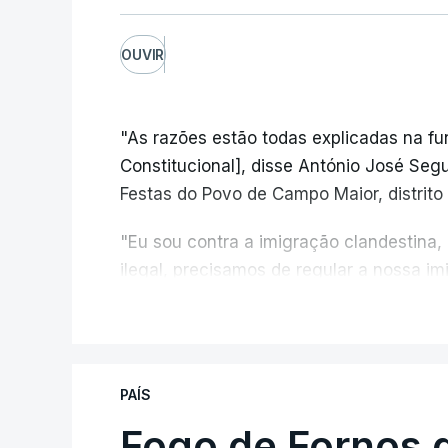
OUVIR
"As razões estão todas explicadas na f
Constitucional], disse António José Segur
Festas do Povo de Campo Maior, distrito 
"Eu sou contra a imigração clandestina,
ilegal, precisamos de regular a nossa i
fronteiras e nada disto é incompatível 
V
designadamente menores e crianças", a
António José Seguro mostrou dúvidas sob
PAÍS
criança.
Fogo de Fornos 