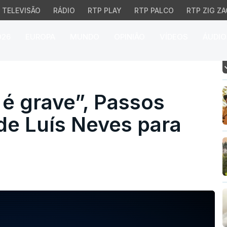
TELEVISÃO
RÁDIO
RTP PLAY
RTP PALCO
RTP ZIG ZA
026
EUROPA
MUNDO
OPINIÃO
VÍDEOS
ÁUDIO
grave”, Passos sobre a
é grave”, Passos
de Luís Neves para