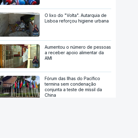
O lixo do "Volta". Autarquia de
Lisboa reforçou higiene urbana
Aumentou o número de pessoas
a receber apoio alimentar da
AMI
Fórum das Ilhas do Pacífico
termina sem condenação
conjunta a teste de míssil da
China
Reta final de execução. PRR
desembolsa 13.791 milhões de
euros até agosto