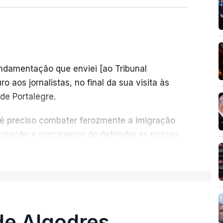
undamentação que enviei [ao Tribunal
o aos jornalistas, no final da sua visita às
de Portalegre.
 é preciso combater ferozmente a imigração
migração e precisamos de defender as nossas
com tratarmos com dignidade as pessoas,
ER MAIS
crescentou.
re se é garantido o superior interesse da
de Algodres