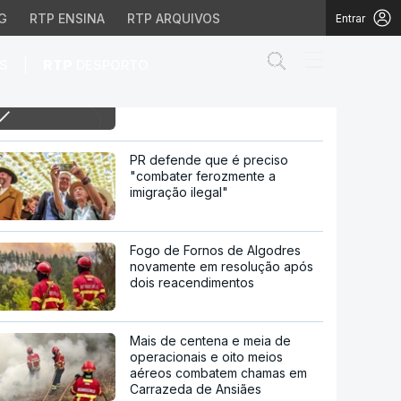
G
RTP ENSINA
RTP ARQUIVOS
Entrar
Abrir campo de
|
S
RTP
DESPORTO
18h Residências universitárias
degradam-se com estudantes
carenciados
-se com estudantes car
PR defende que é preciso
"combater ferozmente a
imigração ilegal"
Fogo de Fornos de Algodres
novamente em resolução após
dois reacendimentos
Mais de centena e meia de
operacionais e oito meios
aéreos combatem chamas em
Carrazeda de Ansiães