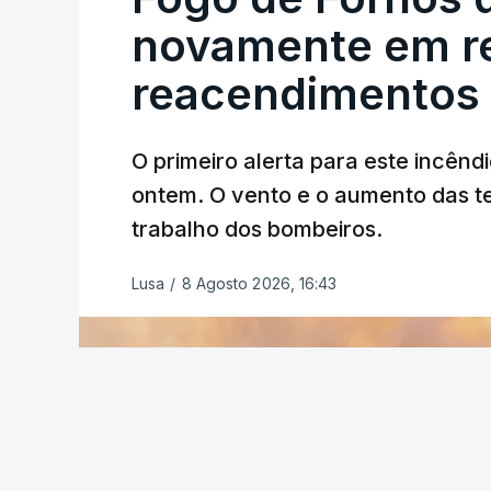
novamente em re
reacendimentos
O primeiro alerta para este incêndi
ERRO
100
ontem. O vento e o aumento das te
ERROR ON HTML5 MEDIA ELEMEN
trabalho dos bombeiros.
ESTE CONTEÚDO ESTÁ NESTE MO
Lusa
/
8 Agosto 2026, 16:43
O Chega considerou "de uma enorme gra
República
de enviar para o Tribunal Cons