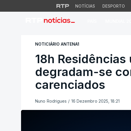
NOTÍCIAS
DESPORTO
PAÍS
MUNDIAL 2
18h Residências u
NOTICIÁRIO ANTENA1
18h Residências 
degradam-se co
carenciados
Nuno Rodrigues
/
16 Dezembro 2025, 18:21