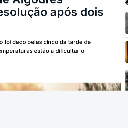
solução após dois
o foi dado pelas cinco da tarde de
mperaturas estão a dificultar o
T
MENTO INDISPONÍVEL
vidade" a decisão do Presidente da
titucional o decreto sobre retorno de