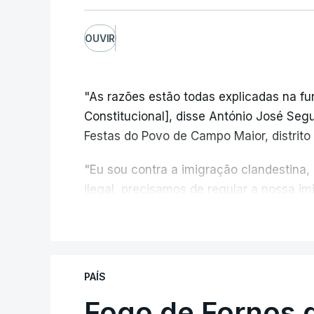
OUVIR
"As razões estão todas explicadas na f
Constitucional], disse António José Segur
Festas do Povo de Campo Maior, distrito 
"Eu sou contra a imigração clandestina,
ilegal, precisamos de regular a nossa i
fronteiras e nada disto é incompatível 
V
designadamente menores e crianças", a
António José Seguro mostrou dúvidas sob
PAÍS
criança.
Fogo de Fornos 