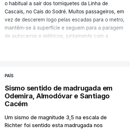
o habitual a sair dos torniquetes da Linha de
estabelecido em julho de 2023, com 20,89°C.
Cascais, no Cais do Sodré. Muitos passageiros, em
vez de descerem logo pelas escadas para o metro,
mantêm-se à superfície e seguem para a paragem
Este recorde é enquadrado pelos cientistas do
de autocarros e elétricos, juntamente com a
Copernicus
numa
tendência mais ampla de
enchente que vem dos barcos da margem sul do
aquecimento climático
. E não apenas resultado
VER MAIS
Tejo.
do fenómeno
El Niño
.
As filas crescem e diminuem ao longo da hora
Estas ondas de calor marinhas afetaram
PAÍS
de ponta, à medida que aparecem várias
comunidades e ecossistemas costeiros e são
carreiras
. Gisela Relvas não costuma estar nesta
Sismo sentido de madrugada em
vários os impactos. Nos ecossistemas marinhos,
fila.
“Vai transtornar o mês de agosto
Odemira, Almodóvar e Santiago
por exemplo, há
alteração das rotas migratórias
praticamente todo”
, desabafa, procurando esta
Cacém
de espécies
.
manhã alternativas. O novo percurso trará “20 a 30
minutos a mais” na chegada ao trabalho.
Um sismo de magnitude 3,5 na escala de
Nas populações costeiras surgem “impactos
Richter foi sentido esta madrugada nos
na pesca, alterações na aquacultura e maior