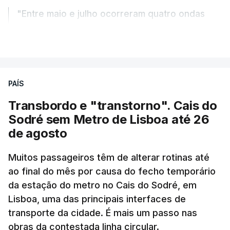
"Entre maio e julho ocorreram quatro ondas
de calor, sendo a terceira e a quarta
VER MAIS
registadas em julho”.
Enquanto os termómetros iam registando
PAÍS
temperaturas recorde, também a
chuva não
ajudou
.
Transbordo e "transtorno". Cais do
Sodré sem Metro de Lisboa até 26
Pelo contrário, a precipitação manteve-se
muito
de agosto
abaixo do normal
e, em vários países, os solos
Muitos passageiros têm de alterar rotinas até
perderam grande parte da humidade.
ao final do mês por causa do fecho temporário
da estação do metro no Cais do Sodré, em
Houve também uma “
diminuição significativa de
Lisboa, uma das principais interfaces de
caudais de rios
, incluindo rios como o Sena, o
transporte da cidade. É mais um passo nas
Reno e o Danúbio” que teve
impacto no
obras da contestada linha circular.
abastecimento de água
, irrigação e na produção