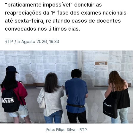
"praticamente impossível" concluir as
em formato digital, mas o processo registou várias
reapreciações da 1ª fase dos exames nacionais
falhas técnicas, obrigando ao adiamento por
até sexta-feira, relatando casos de docentes
alguns dias da divulgação das notas.
convocados nos últimos dias.
RTP
/
5 Agosto 2026, 19:33
Foto: Filipe Silva - RTP