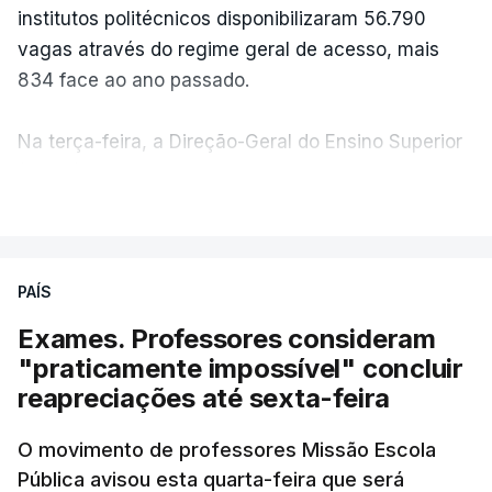
institutos politécnicos disponibilizaram 56.790
vagas através do regime geral de acesso, mais
834 face ao ano passado.
Na terça-feira, a Direção-Geral do Ensino Superior
(DGES) contabilizava já perto de 55 mil candidatos,
VER MAIS
ultrapassando o total de 49.595 inscritos na 1.ª
fase do concurso do ano passado.
PAÍS
No primeiro dia do concurso deste ano, apenas
304 alunos tinham apresentado candidatura, muito
Exames. Professores consideram
abaixo dos 10 mil que o tinham feito no primeiro dia
"praticamente impossível" concluir
do concurso do ano passado.
reapreciações até sexta-feira
Pela primeira vez este ano, quase 300 mil exames
O movimento de professores Missão Escola
Pública avisou esta quarta-feira que será
nacionais do ensino secundário foram avaliados