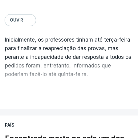
OUVIR
Inicialmente, os professores tinham até terça-feira
para finalizar a reapreciação das provas, mas
perante a incapacidade de dar resposta a todos os
pedidos foram, entretanto, informados que
poderiam fazê-lo até quinta-feira.
A intenção era que os resultados fossem
VER MAIS
publicados no dia seguinte (sexta-feira), o que
poderá não acontecer.
PAÍS
No domingo, estavam concluídos cerca de 50 por
cento dos mais de 20 mil pedidos de reapreciação,