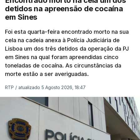
Encontrado morto na cela um dos
mas Cristina Mota, porta-voz da Missão Escola
detidos na apreensão de cocaína
Pública, tem dúvidas de que o processo esteja
em Sines
concluído a tempo.
Foi esta quarta-feira encontrado morto na sua
cela na cadeia anexa à Polícia Judiciária de
"Durante o fim de semana e nos últimos dias,
Lisboa um dos três detidos da operação da PJ
apercebamo-nos que ainda estão a ser
em Sines na qual foram apreendidas cinco
convocados professores para reapreciações"
,
toneladas de cocaína. As circunstâncias da
disse a professora à agência Lusa.
"Será
morte estão a ser averiguadas.
praticamente impossível termos a totalidade
das reapreciações na sexta-feira".
RTP
/
atualizado 5 Agosto 2026, 18:47
Segundo os docentes, o processo de reapreciação
está a enfrentar vários constrangimentos. Há
casos em que faltam os modelos preenchidos
pelos alunos com a alegação justificativa para o
pedido de reapreciação, ou os documentos que os