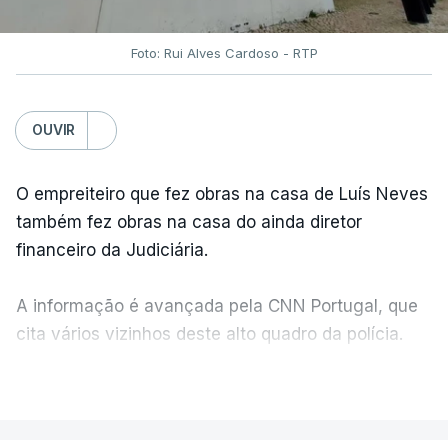
Foto: Rui Alves Cardoso - RTP
OUVIR
O empreiteiro que fez obras na casa de Luís Neves
também fez obras na casa do ainda diretor
financeiro da Judiciária.
A informação é avançada pela CNN Portugal, que
cita vários vizinhos deste alto quadro da polícia.
VER MAIS
Foi o diretor financeiro, Álvaro Pires, que assumiu a
responsabilidade de sugerir as instalações da
Construbarcelos para acolher um atrelado