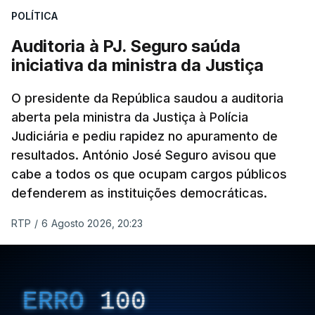
POLÍTICA
apreendido numa operação de droga.
Auditoria à PJ. Seguro saúda
iniciativa da ministra da Justiça
O presidente da República saudou a auditoria
aberta pela ministra da Justiça à Polícia
Judiciária e pediu rapidez no apuramento de
resultados. António José Seguro avisou que
cabe a todos os que ocupam cargos públicos
defenderem as instituições democráticas.
RTP
/
6 Agosto 2026, 20:23
ERRO
100