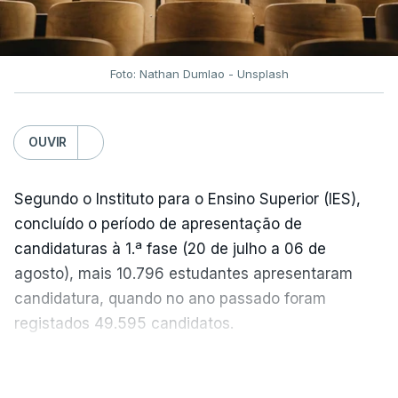
acentuada, tendência que deverá ser revertida na
próxima semana.
Foto: Nathan Dumlao - Unsplash
c/Lusa
OUVIR
Segundo o Instituto para o Ensino Superior (IES),
concluído o período de apresentação de
candidaturas à 1.ª fase (20 de julho a 06 de
agosto), mais 10.796 estudantes apresentaram
candidatura, quando no ano passado foram
registados 49.595 candidatos.
"Os resultados da 1ª fase do concurso nacional de
VER MAIS
acesso mostram que em 2026 se registou o