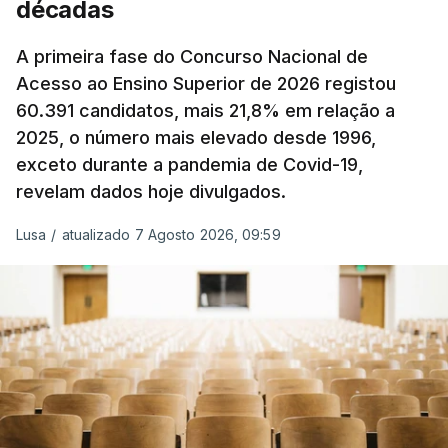
décadas
Produtos Petrolíferos (ISP) também poderá
alterar os valores previstos.
A primeira fase do Concurso Nacional de
Acesso ao Ensino Superior de 2026 registou
O Governo comprometeu-se a aplicar uma redução
60.391 candidatos, mais 21,8% em relação a
extraordinária e temporária no ISP, sempre que se
2025, o número mais elevado desde 1996,
verifique um aumento do preço dos combustíveis
exceto durante a pandemia de Covid-19,
superior a 10 cêntimos, para mitigar a escalada de
revelam dados hoje divulgados.
preços.
Lusa
/
atualizado 7 Agosto 2026, 09:59
Depois de uma subida inicial devido à guerra no
Irão, à tensão geopolítica no Médio Oriente e ao
fecho do estreito de Ormuz, os preços dos
combustíveis desceram durante o cessar-fogo
entre Washington e Teerão.
No entanto, com o retomar do conflito, as últimas
semanas têm sido marcadas por uma subida