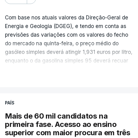
Com base nos atuais valores da Direção-Geral de
Energia e Geologia (DGEG), e tendo em conta as
previsões das variações com os valores do fecho
do mercado na quinta-feira, o preço médio do
gasóleo simples deverá atingir 1,931 euros por litro,
enquanto o da gasolina simples 95 deverá recuar
para 1,855 euros por litro.
VER MAIS
A média final só ficará fechada ao final do dia,
podendo ainda registar alterações em função da
evolução das cotações internacionais do petróleo,
PAÍS
e o custo final na bomba poderá variar conforme o
Mais de 60 mil candidatos na
posto de abastecimento, a marca e a localização.
primeira fase. Acesso ao ensino
superior com maior procura em três
A atualização do desconto do Imposto sobre os