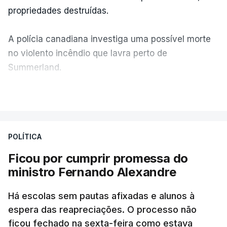
propriedades destruídas.
A polícia canadiana investiga uma possível morte
no violento incêndio que lavra perto de
Summerland.
VER MAIS
Éum cenário de terror, descreve o primeiro-ministro
da Columbia Britânica, David Iby.
POLÍTICA
Ficou por cumprir promessa do
ERRO
100
ministro Fernando Alexandre
ERROR ON HTML5 MEDIA ELEMENT
Há escolas sem pautas afixadas e alunos à
ESTE CONTEÚDO ESTÁ NESTE
espera das reapreciações. O processo não
MOMENTO INDISPONÍVEL
ficou fechado na sexta-feira como estava