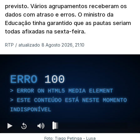
previsto. Vários agrupamentos receberam os
dados com atraso e erros. O ministro da
Educação tinha garantido que as pautas seriam
As autoridades canadianas estimam que vai levar
todas afixadas na sexta-feira.
dias ou semanas para controlar o fogo. Mais de
RTP
/
atualizado 8 Agosto 2026, 21:10
dois mil operacionais estão no terreno no combate
às chamas.
ERRO
100
ERROR ON HTML5 MEDIA ELEMENT
ESTE CONTEÚDO ESTÁ NESTE MOMENTO
INDISPONÍVEL
Foto: Tiago Petinga - Lusa