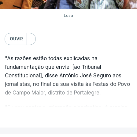
Lusa
OUVIR
"As razões estão todas explicadas na
fundamentação que enviei [ao Tribunal
Constitucional], disse António José Seguro aos
jornalistas, no final da sua visita às Festas do Povo
de Campo Maior, distrito de Portalegre.
"Eu sou contra a imigração clandestina, é preciso
combater ferozmente a imigração ilegal,
VER MAIS
precisamos de regular a nossa imigração e
precisamos de defender as nossas fronteiras e