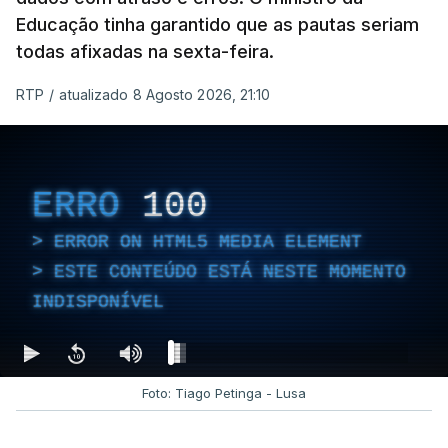
Educação tinha garantido que as pautas seriam
todas afixadas na sexta-feira.
RTP
/
atualizado 8 Agosto 2026, 21:10
ERRO
100
ERROR ON HTML5 MEDIA ELEMENT
ESTE CONTEÚDO ESTÁ NESTE MOMENTO
INDISPONÍVEL
Foto: Tiago Petinga - Lusa