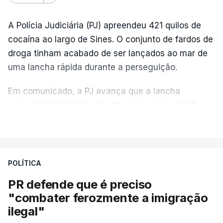
A Polícia Judiciária (PJ) apreendeu 421 quilos de
cocaína ao largo de Sines. O conjunto de fardos de
droga tinham acabado de ser lançados ao mar de
uma lancha rápida durante a perseguição.
Em comunicado, a PJ avança que a lancha
suspeita foi detetada em alto mar, cerca de 60
milhas náuticas ao largo de Sines.
VER MAIS
A apreensão aconteceu na tarde desta sexta-feira,
desencadeando uma ação de prevenção
POLÍTICA
desencadeada pela Polícia Judiciária, em
PR defende que é preciso
articulação com a Marinha, a Autoridade Marítima
"combater ferozmente a imigração
Nacional e a Força Aérea.
ilegal"
O ano de 2026 tem sido um ano de recordes: foi