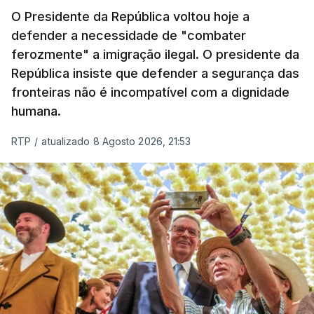
O Presidente da República voltou hoje a
apreendida mais cocaína até ao momento de que
defender a necessidade de "combater
em todo o ano de 2025.
ferozmente" a imigração ilegal. O presidente da
A ação de prevenção visa a deteção em alto mar
República insiste que defender a segurança das
de embarcações de alta velocidade (EAV) que
fronteiras não é incompatível com a dignidade
humana.
utilizam a costa nacional para o tráfico de droga.
RTP
/
atualizado 8 Agosto 2026, 21:53
c/ Lusa