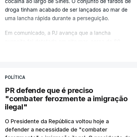
cocaína ao largo de Sines. O conjunto de fardos de
droga tinham acabado de ser lançados ao mar de
uma lancha rápida durante a perseguição.
Em comunicado, a PJ avança que a lancha
suspeita foi detetada em alto mar, cerca de 60
milhas náuticas ao largo de Sines.
VER MAIS
A apreensão aconteceu na tarde desta sexta-feira,
desencadeando uma ação de prevenção
POLÍTICA
desencadeada pela Polícia Judiciária, em
PR defende que é preciso
articulação com a Marinha, a Autoridade Marítima
"combater ferozmente a imigração
Nacional e a Força Aérea.
ilegal"
O ano de 2026 tem sido um ano de recordes: foi
O Presidente da República voltou hoje a
apreendida mais cocaína até ao momento de que
defender a necessidade de "combater
em todo o ano de 2025.