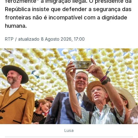
ferozmente" a imigração ilegal. O presidente da
A ação de prevenção visa a deteção em alto mar
República insiste que defender a segurança das
de embarcações de alta velocidade (EAV) que
fronteiras não é incompatível com a dignidade
humana.
utilizam a costa nacional para o tráfico de droga.
RTP
/
atualizado 8 Agosto 2026, 17:00
c/ Lusa
Lusa