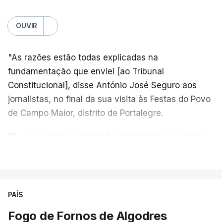
OUVIR
"As razões estão todas explicadas na
fundamentação que enviei [ao Tribunal
Constitucional], disse António José Seguro aos
jornalistas, no final da sua visita às Festas do Povo
de Campo Maior, distrito de Portalegre.
"Eu sou contra a imigração clandestina, é preciso
combater ferozmente a imigração ilegal,
VER MAIS
precisamos de regular a nossa imigração e
precisamos de defender as nossas fronteiras e
nada disto é incompatível com tratarmos com
PAÍS
dignidade as pessoas, designadamente menores e
Fogo de Fornos de Algodres
crianças", acrescentou.