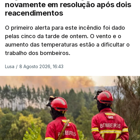
novamente em resolução após dois
reacendimentos
António José Seguro mostrou dúvidas sobre se é
garantido o superior interesse da criança.
O primeiro alerta para este incêndio foi dado
pelas cinco da tarde de ontem. O vento e o
aumento das temperaturas estão a dificultar o
trabalho dos bombeiros.
ERRO
100
ERROR ON HTML5 MEDIA ELEMENT
Lusa
/
8 Agosto 2026, 16:43
ESTE CONTEÚDO ESTÁ NESTE
MOMENTO INDISPONÍVEL
O Chega considerou "de uma enorme gravidade" a
decisão do Presidente da República
de enviar para
o Tribunal Constitucional o decreto sobre retorno