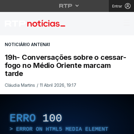
Entrar
19h- Conversações sob
NOTICIÁRIO ANTENA1
19h- Conversações sobre o cessar-
fogo no Médio Oriente marcam
tarde
Cláudia Martins
/
11 Abril 2026, 19:17
ERRO
100
ERROR ON HTML5 MEDIA ELEMENT