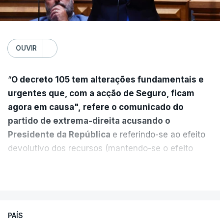
OUVIR
“
O decreto 105 tem alterações fundamentais e
urgentes que, com a acção de Seguro, ficam
agora em causa", refere o comunicado do
partido de extrema-direita acusando o
Presidente da República
e referindo-se ao efeito
devolutivo dos recursos (mantendo-se o efeito
suspensivo) e o aumento do prazo para detenção
VER MAIS
em centro de acolhimento temporário.
Chega refere ainda que Seguro tem reservas
PAÍS
quanto à possibilidade de expulsar do país