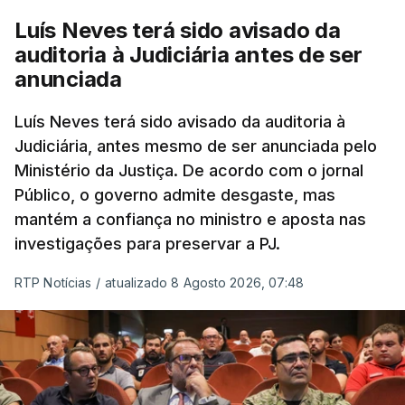
cidadãos adultos em situação ilegal, se
Luís Neves terá sido avisado da
tiverem filhos menores.
auditoria à Judiciária antes de ser
anunciada
“Com esta acção de Seguro, sendo atingido o
prazo de 60 dias, os imigrantes terão que ser
Luís Neves terá sido avisado da auditoria à
Judiciária, antes mesmo de ser anunciada pelo
libertados,
ainda que os seus pedidos de asilo
Ministério da Justiça. De acordo com o jornal
tenham sido rejeitados pelas autoridades
Público, o governo admite desgaste, mas
competentes”, referem.
mantém a confiança no ministro e aposta nas
investigações para preservar a PJ.
“Isto é de uma enorme irresponsabilidade
e
muito injusto para aqueles cidadãos estrangeiros
RTP Notícias
/
atualizado 8 Agosto 2026, 07:48
que cumpriram efetivamente todos os passos para
poderem entrar e residir legalmente em Portugal”,
acrescenta, concluindo que
“são exactamente
este tipo de actos políticos irresponsáveis que
produzem o designado efeito de chamada, ou