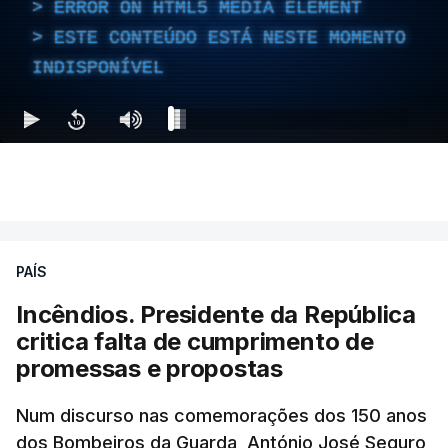
ERROR ON HTML5 MEDIA ELEMENT
ERROR ON HTML5 MEDIA ELEMENT
ESTE CONTEÚDO ESTÁ NESTE MOMENTO
ESTE CONTEÚDO ESTÁ NESTE
INDISPONÍVEL
MOMENTO INDISPONÍVEL
Ao mesmo tempo é também divulgada a realização
de um encontro entre o presidente Masoud
Pezeshkian e o ayatollah Khamenei que,
PAÍS
assinalando o início do terceiro ano de Pezeshkian
à frente do governo, teve na agenda o conflito
Incêndios. Presidente da República
armado com os Estados Unidos e Israel, além das
critica falta de cumprimento de
questões económicas de um país em guerra que
promessas e propostas
se confronta agora com uma inflação de 88%.
Num discurso nas comemorações dos 150 anos
De acordo com a informação oficial, que não indica
dos Bombeiros da Guarda, António José Seguro