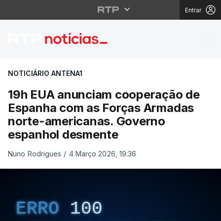
Entrar
19h EUA anunciam coo
NOTICIÁRIO ANTENA1
19h EUA anunciam cooperação de
Espanha com as Forças Armadas
norte-americanas. Governo
espanhol desmente
Nuno Rodrigues
/
4 Março 2026, 19:36
ERRO
100