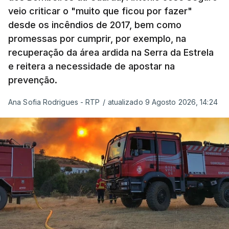
onde ou quando decorreu a reunião, Khamenei e
veio criticar o "muito que ficou por fazer"
Pezeshkian discutiram ainda formas de garantir
desde os incêndios de 2017, bem como
recursos e gerir as despesas "em riais, divisas e
promessas por cumprir, por exemplo, na
energia", bem como sobre a cooperação
recuperação da área ardida na Serra da Estrela
económica com parceiros estrangeiros.
e reitera a necessidade de apostar na
prevenção.
Para os Estados Unidos seguiu ainda um recado:
Ana Sofia Rodrigues - RTP
/
atualizado 9 Agosto 2026, 14:24
"corrijam o comportamento". Teerão deixou ainda
novas exigências para reabrir o Estreito de Ormuz,
incluindo o fim do bloqueio naval, suspensão das
sanções e fim das operações militares contra o
país e aliados regionais.
No total são seis as exigências desta lista com
destinatário em Washington: o fim das ameaças ao
Irão; suspensão das ações militares no território