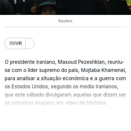
Reuters
OUVIR
O presidente iraniano, Masoud Pezeshkian, reuniu-
se com o líder supremo do país, Mojtaba Khamenei,
para analisar a situação económica e a guerra com
os Estados Unidos, segundo os media iranianos,
que este sábado divulgaram aquelas que dizem ser
as primeiras imagens em vídeo de Mojtaba
Khamenei desde o início da guerra.
VER MAIS
O vídeo de 12 segundos, sem aúdio, data ou local