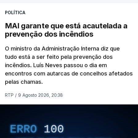
de gravação, foi colocado pela agência de notícias
Mehr na rede social Telegram, como aquilo que
POLÍTICA
pode ser considerada uma resposta à imprensa
MAI garante que está acautelada a
israelita, que nos últimos tempos vem dando conta
prevenção dos incêndios
de que o líder supremo iraniano estará em estado
crítico na sequência do bombardeamento que no
O ministro da Administração Interna diz que
último dia de fevereiro passado matou o pai, o
tudo está a ser feito pela prevenção dos
ayatollah Ali Khamenei, e outros membros da
incêndios. Luís Neves passou o dia em
família.
encontros com autarcas de concelhos afetados
pelas chamas.
As imagens mostram Mojtaba Khamenei no que
será uma aula religiosa, mas sem qualquer
RTP
/
9 Agosto 2026, 20:38
indicação adicional.
ERRO
100
ERRO
100