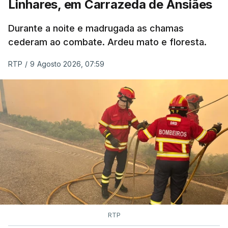
Linhares, em Carrazeda de Ansiães
ESTE CONTEÚDO ESTÁ NESTE
MOMENTO INDISPONÍVEL
Durante a noite e madrugada as chamas
cederam ao combate. Ardeu mato e floresta.
RTP
/
9 Agosto 2026, 07:59
RTP