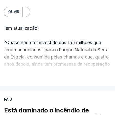
OUVIR
(em atualização)
"Quase nada foi investido dos 155 milhões que
foram anunciados" para o Parque Natural da Serra
da Estrela, consumida pelas chamas e que, quatro
anos depois, ainda tem promessas de recuperação
por cumprir.
VER MAIS
ERRO
100
PAÍS
ERROR ON HTML5 MEDIA ELEMENT
Está dominado o incêndio de