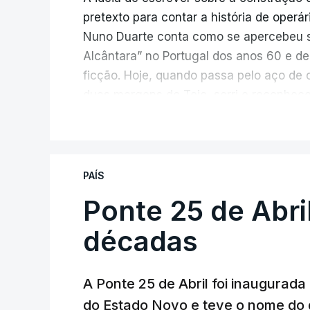
pretexto para contar a história de operá
Nuno Duarte conta como se apercebeu s
Alcântara” no Portugal dos anos 60 e de
ficção. Hoje, quando passa pelo aço de 
duas margens do Tejo, sorri e reconhec
inesperada, através da literatura.
V
Em
“Pés de Barro”,
lê-se a história ficc
infraestrutura, à época, a maior ponte 
PAÍS
diárias dos que a construíram dão tamb
Ponte 25 de Abri
num contraste entre o apogeu da engenh
regime em declínio, com a guerra coloni
décadas
Esse contraste persistente entre a opul
A Ponte 25 de Abril foi inaugurad
dia em que se assinalam os 60 anos da p
do Estado Novo e teve o nome do 
entrevista à RTP, quais as fontes de ins