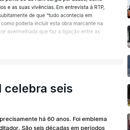
rios e as suas vivências. Em entrevista à RTP,
ubitamente de que “tudo acontecia em
 como poderia incluir esta obra marcante na
cor avermelhada que faz a ligação entre as
e como a ponte mudou a sua vida de forma
ER MAIS
ionada de como se produziu esta grande
suspensa da Europa. Os dramas e peripécias
ém o mote para abordar o contexto envolvente,
l celebra seis
aria e da modernidade e os sinais de um
al já em curso.
ência e a miséria trespassa
“Pés de Barro
”. No
a precisamente há 60 anos. Foi emblema
onte 25 de Abril, Nuno Duarte revela, em
ditador. São seis décadas em períodos
piração de um livro com vários elementos de