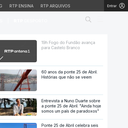
G
RTP ENSINA
RTP ARQUIVOS
Entrar
Abrir campo de
|
S
RTP
DESPORTO
Branco
19h Fogo do Fundão avança
para Castelo Branco
60 anos da ponte 25 de Abril.
Histórias que não se veem
Entrevista a Nuno Duarte sobre
a ponte 25 de Abril. "Ainda hoje
somos um país de paradoxos"
Ponte 25 de Abril celebra seis