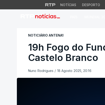
NOTÍCIAS
DESPORTO
PAÍS
MUNDIAL 2
19h Fogo do Fundã
NOTICIÁRIO ANTENA1
19h Fogo do Fun
Castelo Branco
Nuno Rodrigues
/
18 Agosto 2025, 20:16