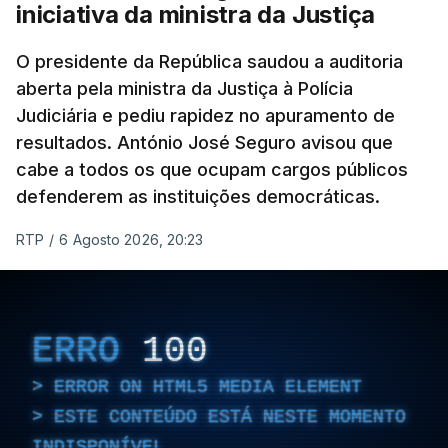
contribuir com o meu conhecimento para essas
iniciativa da ministra da Justiça
questões", garantiu o ministro.
O presidente da República saudou a auditoria
O ex-diretor-geral vai ser julgado pelo Tribunal de
aberta pela ministra da Justiça à Polícia
Judiciária e pediu rapidez no apuramento de
Contas (TdC), e o Ministério Público vai avançar
resultados. António José Seguro avisou que
com uma auditoria e uma avaliação interna, na
cabe a todos os que ocupam cargos públicos
sequência dos vários casos que têm vindo a
defenderem as instituições democráticas.
conhecimento público e que envolvem o agora
Ministro da Administração Interna.
RTP
/
6 Agosto 2026, 20:23
"Foi determinada a realização de uma avaliação
interna, destinada a enquadrar as questões que
têm vindo a ser divulgadas pelos meios de
ERRO
100
comunicação social, notícias relativas ao
ERROR ON HTML5 MEDIA ELEMENT
funcionamento interno da Polícia Judiciária e aos
ESTE CONTEÚDO ESTÁ NESTE MOMENTO
processos de avaliação eventualmente instaurados
INDISPONÍVEL