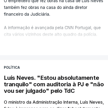
O empreiteiro que fez obras na casa de Luís Neves
também fez obras na casa do ainda diretor
financeiro da Judiciária.
A informação é avançada pela CNN Portugal, que
cita vários vizinhos deste alto quadro da polícia.
VER MAIS
Foi o diretor financeiro, Álvaro Pires, que assumiu a
responsabilidade de sugerir as instalações da
Construbarcelos para acolher um atrelado
POLÍTICA
apreendido numa operação de droga.
Luís Neves. "Estou absolutamente
tranquilo" com auditoria à PJ e "não
vou ser julgado" pelo TdC
O ministro da Administração Interna, Luís Neves,