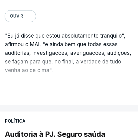
OUVIR
"Eu já disse que estou absolutamente tranquilo",
afirmou o MAI, "e ainda bem que todas essas
auditorias, investigações, averiguações, audições,
se façam para que, no final, a verdade de tudo
venha ao de cima".
A nova auditoria debruça-se sobre alegadas
VER MAIS
infrações financeiras detetadas numa auditoria
às contas da Judiciária, em 2023, sob a direção
de Luís Neves.
POLÍTICA
"Estou desejoso, se necessário for, de colaborar e
Auditoria à PJ. Seguro saúda