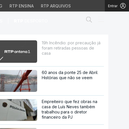
G
RTP ENSINA
RTP ARQUIVOS
Entrar
Abrir campo de
|
S
RTP
DESPORTO
radas pessoas de casa
19h Incêndio: por precaução já
foram retiradas pessoas de
casa
60 anos da ponte 25 de Abril.
Histórias que não se veem
Empreiteiro que fez obras na
casa de Luís Neves também
trabalhou para o diretor
financeiro da PJ