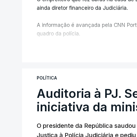
ainda diretor financeiro da Judiciária.
A informação é avançada pela CNN Portug
quadro da polícia.
Foi o diretor financeiro, Álvaro Pires, q
V
instalações da Construbarcelos para ac
de droga.
POLÍTICA
Auditoria à PJ. 
iniciativa da min
O presidente da República saudou a
Justiça à Polícia Judiciária e ped