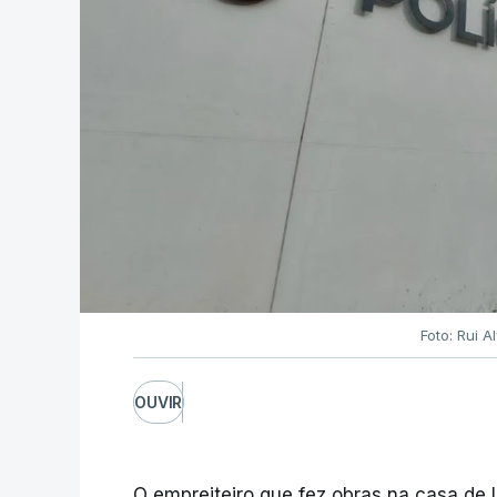
Foto: Rui 
OUVIR
O empreiteiro que fez obras na casa de