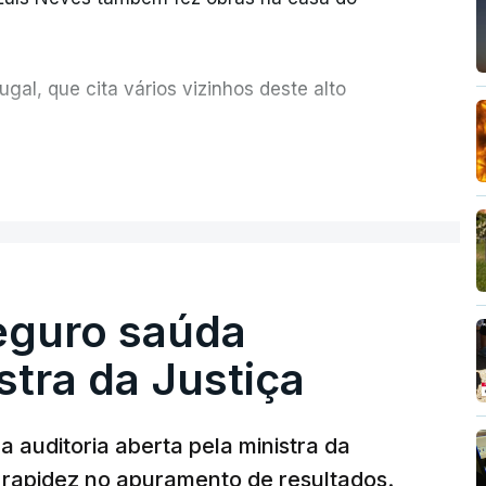
al, que cita vários vizinhos deste alto
ue assumiu a responsabilidade de sugerir as
ER MAIS
olher um atrelado apreendido numa operação
Seguro saúda
istra da Justiça
 auditoria aberta pela ministra da
iu rapidez no apuramento de resultados.