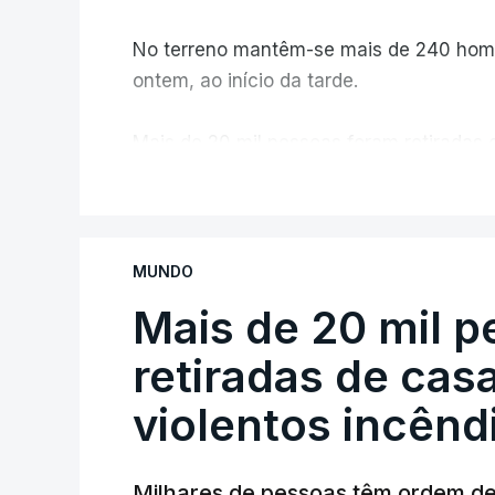
No terreno mantêm-se mais de 240 home
ontem, ao início da tarde.
Mais de 20 mil pessoas foram retiradas 
Canadá
V
MUNDO
Mais de 20 mil 
retiradas de cas
violentos incên
Milhares de pessoas têm ordem d