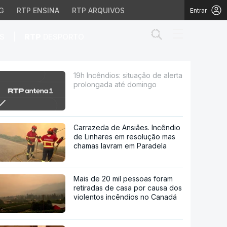
G
RTP ENSINA
RTP ARQUIVOS
Entrar
Abrir campo de
|
S
RTP
DESPORTO
ada até domingo
19h Incêndios: situação de alerta
prolongada até domingo
Carrazeda de Ansiães. Incêndio
de Linhares em resolução mas
chamas lavram em Paradela
Mais de 20 mil pessoas foram
retiradas de casa por causa dos
violentos incêndios no Canadá