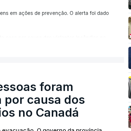
ns em ações de prevenção. O alerta foi dado
de casa por causa dos violentos incêndios no
ER MAIS
pessoas foram
a por causa dos
dios no Canadá
e evacuação. O governo da província