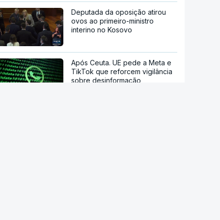
Deputada da oposição atirou
ovos ao primeiro-ministro
interino no Kosovo
Após Ceuta. UE pede a Meta e
TikTok que reforcem vigilância
sobre desinformação
Estão a aumentar os casos de
manipulação de imagens de
adolescentes com IA
OpenAI pausa novo modelo de
IA por risco "crítico" de
cibersegurança
Milhares de escuteiros em