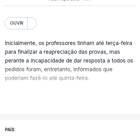
OUVIR
Inicialmente, os professores tinham até terça-feira
para finalizar a reapreciação das provas, mas
perante a incapacidade de dar resposta a todos os
pedidos foram, entretanto, informados que
poderiam fazê-lo até quinta-feira.
A intenção era que os resultados fossem
VER MAIS
publicados no dia seguinte (sexta-feira), o que
poderá não acontecer.
PAÍS
No domingo, estavam concluídos cerca de 50 por
cento dos mais de 20 mil pedidos de reapreciação,