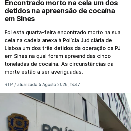
Encontrado morto na cela um dos
mas Cristina Mota, porta-voz da Missão Escola
detidos na apreensão de cocaína
Pública, tem dúvidas de que o processo esteja
em Sines
concluído a tempo.
Foi esta quarta-feira encontrado morto na sua
cela na cadeia anexa à Polícia Judiciária de
"Durante o fim de semana e nos últimos dias,
Lisboa um dos três detidos da operação da PJ
apercebamo-nos que ainda estão a ser
em Sines na qual foram apreendidas cinco
convocados professores para reapreciações"
,
toneladas de cocaína. As circunstâncias da
disse a professora à agência Lusa.
"Será
morte estão a ser averiguadas.
praticamente impossível termos a totalidade
das reapreciações na sexta-feira".
RTP
/
atualizado 5 Agosto 2026, 18:47
Segundo os docentes, o processo de reapreciação
está a enfrentar vários constrangimentos. Há
casos em que faltam os modelos preenchidos
pelos alunos com a alegação justificativa para o
pedido de reapreciação, ou os documentos que os