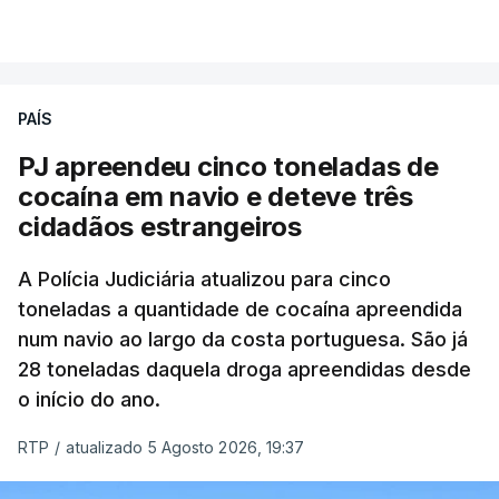
VER MAIS
que se encontravam no interior do navio visado na
operação "Skydrop".
PAÍS
O elemento da tripulação encontrado morto
seria o
único detido que poderia dar mais informações
PJ apreendeu cinco toneladas de
à PJ
.
cocaína em navio e deteve três
cidadãos estrangeiros
O corpo foi encontrado pelos guardas prisionais
pelas 8h00 desta quarta-feira. A RTP apurou que
A Polícia Judiciária atualizou para cinco
toneladas a quantidade de cocaína apreendida
não existe videovigilância nas celas, mas há
num navio ao largo da costa portuguesa. São já
câmaras nos corredores das instalações.
28 toneladas daquela droga apreendidas desde
o início do ano.
Em resposta à RTP, a Direção-Geral de Reinserção
e Serviços Prisionais (DGRSP) confirmou que “um
RTP
/
atualizado 5 Agosto 2026, 19:37
detido, entrado com mandado de condução à
cadeia na sequência das detenções da Operação