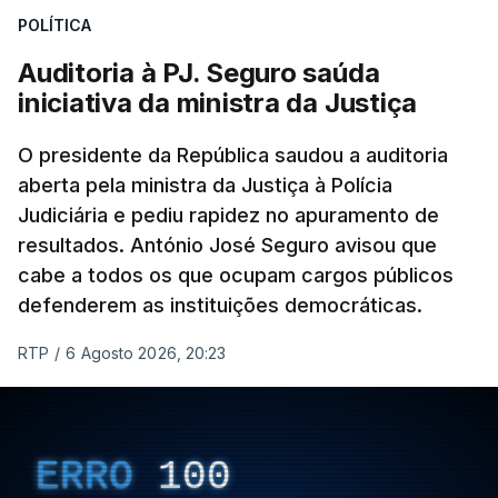
POLÍTICA
apreendido numa operação de droga.
Auditoria à PJ. Seguro saúda
iniciativa da ministra da Justiça
O presidente da República saudou a auditoria
aberta pela ministra da Justiça à Polícia
Judiciária e pediu rapidez no apuramento de
resultados. António José Seguro avisou que
cabe a todos os que ocupam cargos públicos
defenderem as instituições democráticas.
RTP
/
6 Agosto 2026, 20:23
ERRO
100