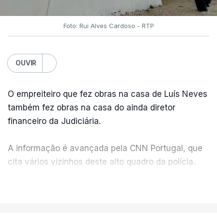
Foto: Rui Alves Cardoso - RTP
OUVIR
O empreiteiro que fez obras na casa de Luís Neves
também fez obras na casa do ainda diretor
financeiro da Judiciária.
A informação é avançada pela CNN Portugal, que
cita vários vizinhos deste alto quadro da polícia.
VER MAIS
Foi o diretor financeiro, Álvaro Pires, que assumiu a
responsabilidade de sugerir as instalações da
Construbarcelos para acolher um atrelado