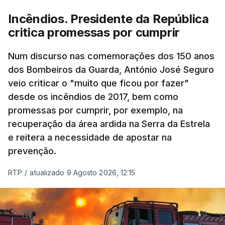
pode ser considerada uma resposta à imprensa
Incêndios. Presidente da República
israelita, que nos últimos tempos vem dando conta
critica promessas por cumprir
de que o líder supremo iraniano estará em estado
crítico na sequência do bombardeamento que no
Num discurso nas comemorações dos 150 anos
último dia de fevereiro passado matou o pai, o
dos Bombeiros da Guarda, António José Seguro
ayatollah Ali Khamenei, e outros membros da
veio criticar o "muito que ficou por fazer"
família.
desde os incêndios de 2017, bem como
promessas por cumprir, por exemplo, na
As imagens mostram Mojtaba Khamenei no que
recuperação da área ardida na Serra da Estrela
será uma aula religiosa, mas sem qualquer
e reitera a necessidade de apostar na
indicação adicional.
prevenção.
Ao mesmo tempo é também divulgada a realização
RTP
/
atualizado 9 Agosto 2026, 12:15
de um encontro entre o presidente Masoud
Pezeshkian e o ayatollah Khamenei que,
assinalando o início do terceiro ano de Pezeshkian