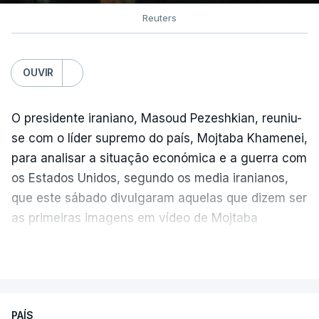
Reuters
OUVIR
O presidente iraniano, Masoud Pezeshkian, reuniu-
se com o líder supremo do país, Mojtaba Khamenei,
para analisar a situação económica e a guerra com
os Estados Unidos, segundo os media iranianos,
que este sábado divulgaram aquelas que dizem ser
as primeiras imagens em vídeo de Mojtaba
Khamenei desde o início da guerra.
VER MAIS
O vídeo de 12 segundos, sem aúdio, data ou local
de gravação, foi colocado pela agência de notícias
Mehr na rede social Telegram, como aquilo que
PAÍS