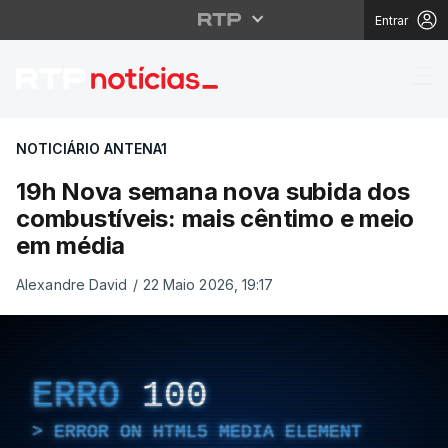
Entrar
19h Nova semana nova
NOTICIÁRIO ANTENA1
19h Nova semana nova subida dos
combustíveis: mais cêntimo e meio
em média
Alexandre David
/
22 Maio 2026, 19:17
ERRO
100
ERROR ON HTML5 MEDIA ELEMENT