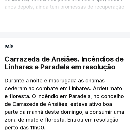
país e aliados regionais.
anos depois, ainda tem promessas de recuperação
por cumprir.
VER MAIS
No total são seis as exigências desta lista com
destinatário em Washington: o fim das ameaças ao
Irão; suspensão das ações militares no território
ERRO
100
PAÍS
iraniano e dos aliados regionais; retirada das forças
ERROR ON HTML5 MEDIA ELEMENT
navais e aéreas envolvidas no bloqueio ao Irão;
Carrazeda de Ansiães. Incêndios de
levantamento das sanções e o desbloquear de
Linhares e Paradela em resolução
ESTE CONTEÚDO ESTÁ NESTE
ativos iranianos; e indemnizar o Irão pelos danos
MOMENTO INDISPONÍVEL
causados ​​no conflito.
Durante a noite e madrugada as chamas
cederam ao combate em Linhares. Ardeu mato
Mais de cinco meses sem ser visto
e floresta. O incêndio em Paradela, no concelho
de Carrazeda de Ansiães, esteve ativo boa
parte da manhã deste domingo, a consumir uma
Mojtaba Khamenei foi nomeado líder supremo em
zona de mato e floresta. Entrou em resolução
março, após a morte do pai, Ali Khamenei, em
perto das 11h00.
ataques de Israel e dos Estados Unidos no primeiro