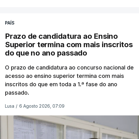
Em
São Jorge
houve duas: na freguesia da
Urzelina, no concelho de Velas, foi registada uma
PAÍS
inundação numa habitação e houve um
deslizamento de terras numa estrada nos Nortes,
Prazo de candidatura ao Ensino
que entretanto já foi parcialmente desobstruída.
Superior termina com mais inscritos
do que no ano passado
Na
Terceira
, na Praia da Vitória, o mau tempo
deixou o parque de campismo sem condições
O prazo de candidatura ao concurso nacional de
acesso ao ensino superior termina com mais
foram por isso realojadas 67 pessoas no parque de
inscritos do que em toda a 1.ª fase do ano
estacionamento da escola profissional, como
passado.
explicou à RTP Antena 1 Vânia Ferreira, presidente
da Câmara Municipal da Praia da Vitória.
Lusa
/
6 Agosto 2026, 07:09
ERRO
100