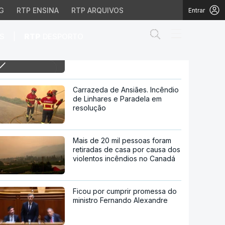
G
RTP ENSINA
RTP ARQUIVOS
Entrar
Abrir campo de
|
S
RTP
DESPORTO
19h Portugal-Espanha: João
Félix titular, Rafael Leão no
banco
Rafael Leão no banco
Carrazeda de Ansiães. Incêndio
de Linhares e Paradela em
resolução
Mais de 20 mil pessoas foram
retiradas de casa por causa dos
violentos incêndios no Canadá
Ficou por cumprir promessa do
ministro Fernando Alexandre