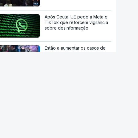
Após Ceuta. UE pede a Meta e
TikTok que reforcem vigilância
sobre desinformação
Estão a aumentar os casos de
manipulação de imagens de
adolescentes com IA
OpenAI pausa novo modelo de
IA por risco "crítico" de
cibersegurança
Milhares de escuteiros em
acampamento regional