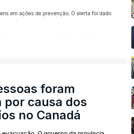
ns em ações de prevenção. O alerta foi dado
de casa por causa dos violentos incêndios no
ER MAIS
pessoas foram
a por causa dos
dios no Canadá
e evacuação. O governo da província