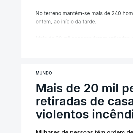
No terreno mantêm-se mais de 240 home
ontem, ao início da tarde.
Mais de 20 mil pessoas foram retiradas 
Canadá
V
MUNDO
Mais de 20 mil 
retiradas de cas
violentos incên
Milhares de pessoas têm ordem d