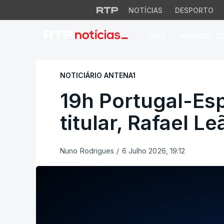
NOTÍCIAS
DESPORTO
PAÍS
MUNDIAL 2
19h Portugal-Espan
NOTICIÁRIO ANTENA1
19h Portugal-Esp
titular, Rafael L
Nuno Rodrigues
/
6 Julho 2026, 19:12