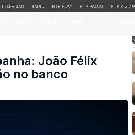
TELEVISÃO
RÁDIO
RTP PLAY
RTP PALCO
RTP ZIG ZA
026
EUROPA
MUNDO
OPINIÃO
VÍDEOS
ÁUDIO
ha: João Félix titular, 
anha: João Félix
eão no banco