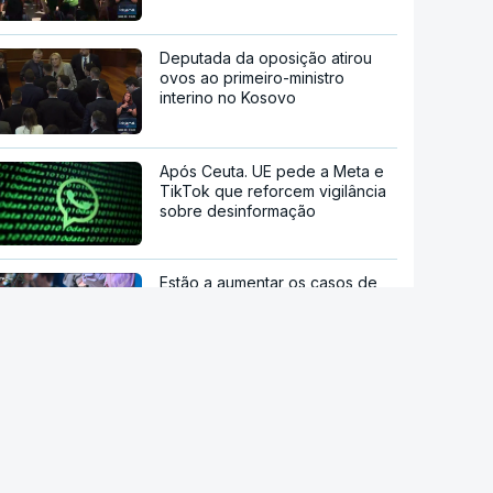
Deputada da oposição atirou
ovos ao primeiro-ministro
interino no Kosovo
Após Ceuta. UE pede a Meta e
TikTok que reforcem vigilância
sobre desinformação
Estão a aumentar os casos de
manipulação de imagens de
adolescentes com IA
OpenAI pausa novo modelo de
IA por risco "crítico" de
cibersegurança