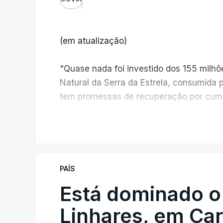
(em atualização)
"Quase nada foi investido dos 155 milh
Natural da Serra da Estrela, consumida 
tem promessas de recuperação por cump
V
PAÍS
Está dominado o
ERRO
100
ERROR ON HTML5 MEDIA ELEMEN
Linhares, em Ca