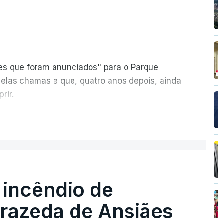
ões que foram anunciados" para o Parque
pelas chamas e que, quatro anos depois, ainda
rir.
ER MAIS
 incêndio de
T
rrazeda de Ansiães