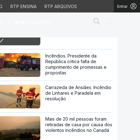
G
RTP ENSINA
RTP ARQUIVOS
Entrar
Abrir campo de
|
S
RTP
DESPORTO
19h Proteção civil: 1400
ocorrências desde a meia-noite
e a meia-noite
Incêndios. Presidente da
República critica falta de
cumprimento de promessas e
propostas
Carrazeda de Ansiães. Incêndio
de Linhares e Paradela em
resolução
Mais de 20 mil pessoas foram
retiradas de casa por causa dos
violentos incêndios no Canadá