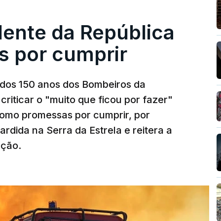
dente da República
s por cumprir
os 150 anos dos Bombeiros da
riticar o "muito que ficou por fazer"
como promessas por cumprir, por
rdida na Serra da Estrela e reitera a
nção.