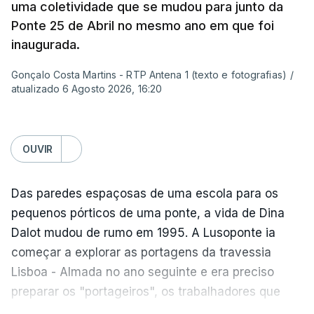
Sintra e na altura, há 40 anos, atravessar a ponte
uma coletividade que se mudou para junto da
para a outra margem era uma aventura. Portanto, a
Ponte 25 de Abril no mesmo ano em que foi
ponte sempre exerceu esse fascínio. Passar a
inaugurada.
ponte era passar para outro mundo. Normalmente,
Gonçalo Costa Martins - RTP Antena 1 (texto e fotografias)
/
um mundo de férias, uma coisa sempre boa.
atualizado 6 Agosto 2026, 16:20
O livro surgiu de histórias que se passavam num
quadro operário, portanto eu precisava de uma
OUVIR
obra grandiosa que fosse incluída nessa história
desses operários. De repente, a ponte estava aqui
Das paredes espaçosas de uma escola para os
mesmo a jeito para eu lhe pegar e, para meu
pequenos pórticos de uma ponte, a vida de Dina
espanto, na ficção ainda ninguém tinha olhado
Dalot mudou de rumo em 1995. A Lusoponte ia
para ela.
começar a explorar as portagens da travessia
Lisboa - Almada no ano seguinte e era preciso
Para além da ponte, o livro passa-se em Alcântara
preparar os "portageiros", os trabalhadores que
e parecia que tudo em Portugal acontecia ali em
tratam das cobranças na passagem pela ponte.