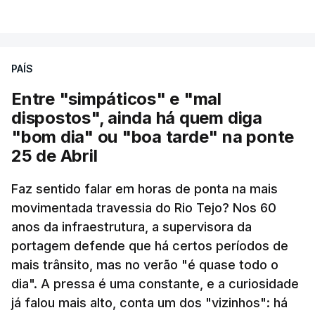
VER MAIS
PAÍS
Entre "simpáticos" e "mal
dispostos", ainda há quem diga
"bom dia" ou "boa tarde" na ponte
25 de Abril
Pergunta: O que é que o levou a querer escrever
Faz sentido falar em horas de ponta na mais
este livro? O que é que o inspirou? Porque é que
movimentada travessia do Rio Tejo? Nos 60
se interessou pela história da construção da
anos da infraestrutura, a supervisora da
ponte?
portagem defende que há certos períodos de
mais trânsito, mas no verão "é quase todo o
Resposta:
A ponte a mim sempre me fascinou
dia". A pressa é uma constante, e a curiosidade
muito porque é sinónimo de férias. Morava em
já falou mais alto, conta um dos "vizinhos": há