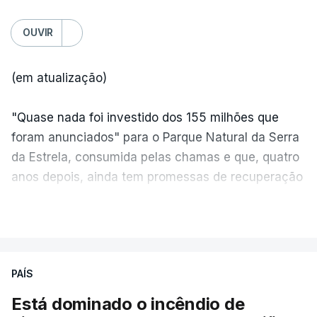
OUVIR
(em atualização)
"Quase nada foi investido dos 155 milhões que
foram anunciados" para o Parque Natural da Serra
da Estrela, consumida pelas chamas e que, quatro
anos depois, ainda tem promessas de recuperação
por cumprir.
VER MAIS
ERRO
100
PAÍS
ERROR ON HTML5 MEDIA ELEMENT
Está dominado o incêndio de