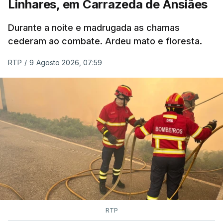
Linhares, em Carrazeda de Ansiães
ESTE CONTEÚDO ESTÁ NESTE
MOMENTO INDISPONÍVEL
Durante a noite e madrugada as chamas
cederam ao combate. Ardeu mato e floresta.
RTP
/
9 Agosto 2026, 07:59
RTP