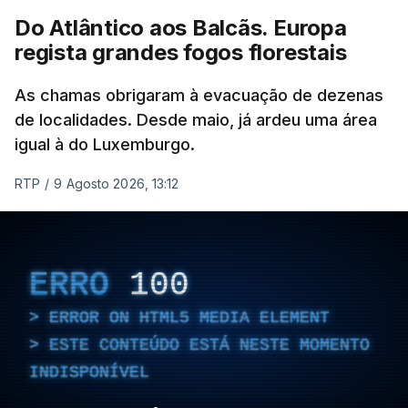
Do Atlântico aos Balcãs. Europa
ERRO
100
regista grandes fogos florestais
ERROR ON HTML5 MEDIA ELEMENT
As chamas obrigaram à evacuação de dezenas
ESTE CONTEÚDO ESTÁ NESTE
de localidades. Desde maio, já ardeu uma área
MOMENTO INDISPONÍVEL
igual à do Luxemburgo.
RTP
/
9 Agosto 2026, 13:12
As autoridades canadianas estimam que vai levar
dias ou semanas para controlar o fogo. Mais de
ERRO
100
dois mil operacionais estão no terreno no combate
ERROR ON HTML5 MEDIA ELEMENT
às chamas.
ESTE CONTEÚDO ESTÁ NESTE MOMENTO
INDISPONÍVEL