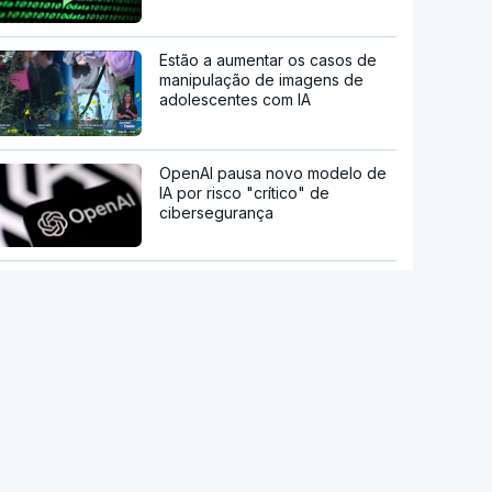
Estão a aumentar os casos de
manipulação de imagens de
adolescentes com IA
OpenAI pausa novo modelo de
IA por risco "crítico" de
cibersegurança
Milhares de escuteiros em
acampamento regional
Moledo é o "lugar de verão" de
milhares de pessoas