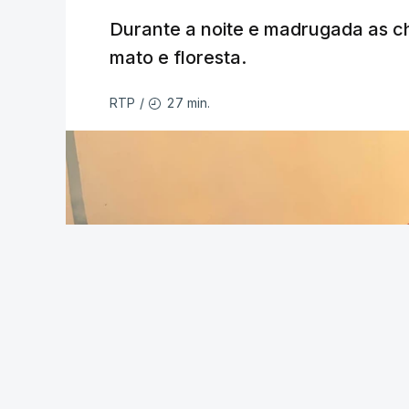
ESTE CONTEÚDO ESTÁ NESTE MO
Durante a noite e madrugada as 
mato e floresta.
27 min.
RTP
/
As autoridades canadianas estimam que 
fogo. Mais de dois mil operacionais est