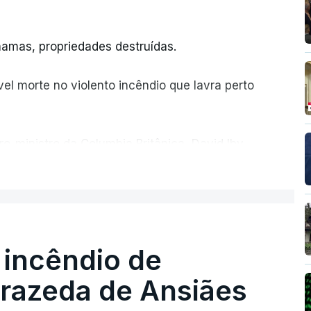
amas, propriedades destruídas.
el morte no violento incêndio que lavra perto
ro-ministro da Columbia Britânica, David Iby.
ER MAIS
 incêndio de
rrazeda de Ansiães
T