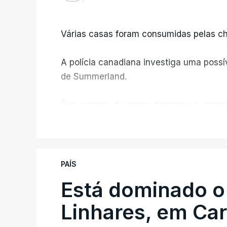
Várias casas foram consumidas pelas ch
A polícia canadiana investiga uma possív
de Summerland.
Éum cenário de terror, descreve o primei
V
PAÍS
Está dominado o
ERRO
100
Linhares, em Ca
ERROR ON HTML5 MEDIA ELEMEN