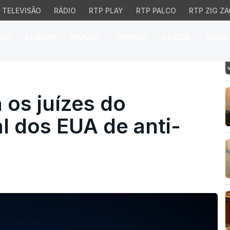
TELEVISÃO
RÁDIO
RTP PLAY
RTP PALCO
RTP ZIG ZA
026
EUROPA
MUNDO
OPINIÃO
VÍDEOS
ÁUDIO
 juízes do Supremo Tri
os juízes do
l dos EUA de anti-