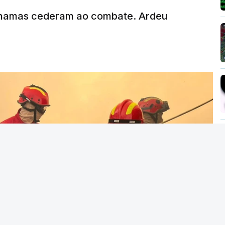
MENTO INDISPONÍVEL
chamas cederam ao combate. Ardeu
vai levar dias ou semanas para controlar o
ão no terreno no combate às chamas.