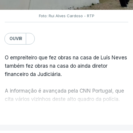
Foto: Rui Alves Cardoso - RTP
OUVIR
O empreiteiro que fez obras na casa de Luís Neves
também fez obras na casa do ainda diretor
financeiro da Judiciária.
A informação é avançada pela CNN Portugal, que
cita vários vizinhos deste alto quadro da polícia.
VER MAIS
Foi o diretor financeiro, Álvaro Pires, que assumiu a
responsabilidade de sugerir as instalações da
Construbarcelos para acolher um atrelado