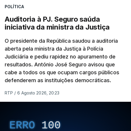
POLÍTICA
apreendido numa operação de droga.
Auditoria à PJ. Seguro saúda
iniciativa da ministra da Justiça
O presidente da República saudou a auditoria
aberta pela ministra da Justiça à Polícia
Judiciária e pediu rapidez no apuramento de
resultados. António José Seguro avisou que
cabe a todos os que ocupam cargos públicos
defenderem as instituições democráticas.
RTP
/
6 Agosto 2026, 20:23
ERRO
100