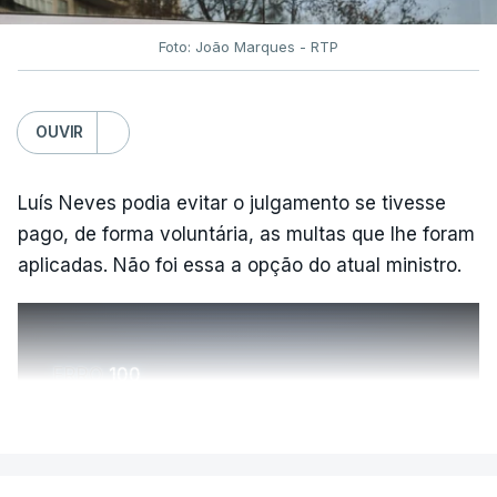
Foto: João Marques - RTP
OUVIR
Luís Neves podia evitar o julgamento se tivesse
pago, de forma voluntária, as multas que lhe foram
aplicadas. Não foi essa a opção do atual ministro.
ERRO
100
ERROR ON HTML5 MEDIA ELEMENT
VER MAIS
ESTE CONTEÚDO ESTÁ NESTE
MOMENTO INDISPONÍVEL