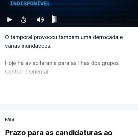
INDISPONÍVEL
O temporal provocou também uma derrocada e
várias inundações.
Hoje há aviso laranja para as ilhas dos grupos
Central e Oriental.
Durante a noite e a manhã foram registadas 19 mil
VER MAIS
descargas elétricas, nos grupos central e oriental
do arquipélago dos Açores.
PAÍS
A ilha mais atingida pela forte trovoada foi a do
Prazo para as candidaturas ao
Pico.