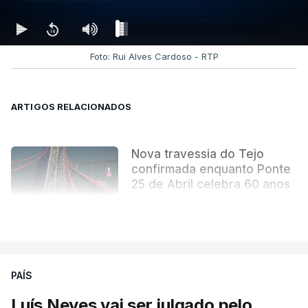
Foto: Rui Alves Cardoso - RTP
ARTIGOS RELACIONADOS
Nova travessia do Tejo
confirmada enquanto Ponte
25 de Abril celebra 60 anos
atualizado 6 Agosto 2026, 13:02
VER MAIS
PAÍS
Luís Neves vai ser julgado pelo