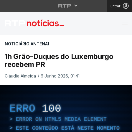
Entrar
1h Grão-Duques do L
NOTICIÁRIO ANTENA1
1h Grão-Duques do Luxemburgo
recebem PR
Cláudia Almeida
/
6 Junho 2026, 01:41
ERRO
100
ERROR ON HTML5 MEDIA ELEMENT
ESTE CONTEÚDO ESTÁ NESTE MOMENTO