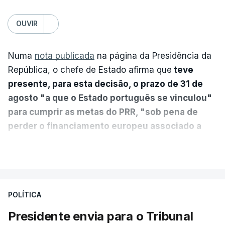
OUVIR
Numa
nota publicada
na página da Presidência da
República, o chefe de Estado afirma que
teve
presente, para esta decisão, o prazo de 31 de
agosto "a que o Estado português se vinculou"
para cumprir as metas do PRR, "sob pena de
perder o financiamento europeu associado a
essa reforma específica".
VER MAIS
António José Seguro entende que a reforma reúne
treze apoios sociais "num só" e pretende "tornar o
POLÍTICA
sistema mais simples, mais justo e transparente".
Presidente envia para o Tribunal
"Sempre que seja possível reduzir burocracias,