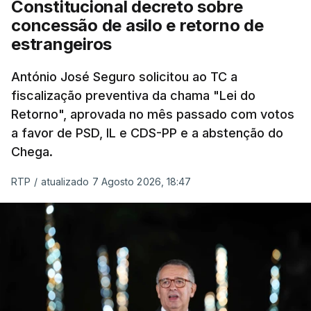
Constitucional decreto sobre
eliminar sobreposições e garantir que os apoios
concessão de asilo e retorno de
chegam a quem mais necessita, estaremos a dar
estrangeiros
um passo na direção certa", argumenta o
António José Seguro solicitou ao TC a
Presidente da República.
fiscalização preventiva da chama "Lei do
Retorno", aprovada no mês passado com votos
Assegurar que "ninguém é
a favor de PSD, IL e CDS-PP e a abstenção do
prejudicado"
Chega.
RTP
/
atualizado 7 Agosto 2026, 18:47
O Preisdente deixa, no entanto, deixa alguns
avisos:
uma reforma desta dimensão "deve ter
como primeiro critério a proteção das pessoas"
e "nenhum processo de simplificação pode
traduzir-se numa diminuição da proteção
social".