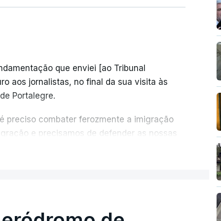
undamentação que enviei [ao Tribunal
o aos jornalistas, no final da sua visita às
de Portalegre.
 é preciso combater ferozmente a imigração
migração e precisamos de defender as nossas
com tratarmos com dignidade as pessoas,
ER MAIS
crescentou.
re se é garantido o superior interesse da
 aeródromo de