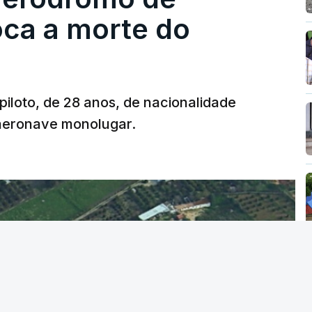
oca a morte do
 piloto, de 28 anos, de nacionalidade
 aeronave monolugar.
T
MENTO INDISPONÍVEL
vidade" a decisão do Presidente da
titucional o decreto sobre retorno de