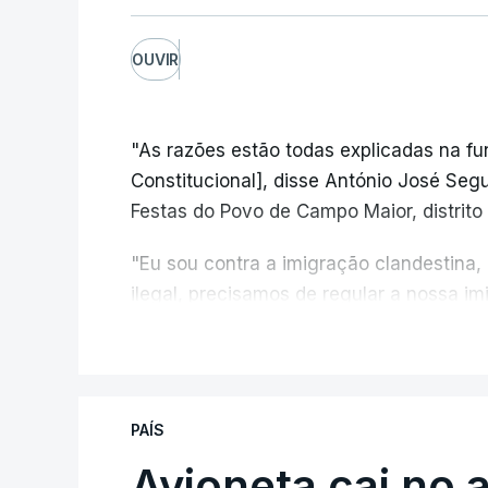
OUVIR
"As razões estão todas explicadas na f
Constitucional], disse António José Segur
Festas do Povo de Campo Maior, distrito 
"Eu sou contra a imigração clandestina,
ilegal, precisamos de regular a nossa i
fronteiras e nada disto é incompatível 
V
designadamente menores e crianças", a
António José Seguro mostrou dúvidas sob
PAÍS
criança.
Avioneta cai no