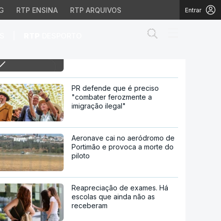
G
RTP ENSINA
RTP ARQUIVOS
Entrar
Abrir campo de
|
S
RTP
DESPORTO
1h Quase 4 em cada 10
trabalhadores dizem sofrer
assédio laboral
m sofrer assédio labora
PR defende que é preciso
"combater ferozmente a
imigração ilegal"
Aeronave cai no aeródromo de
Portimão e provoca a morte do
piloto
Reapreciação de exames. Há
escolas que ainda não as
receberam