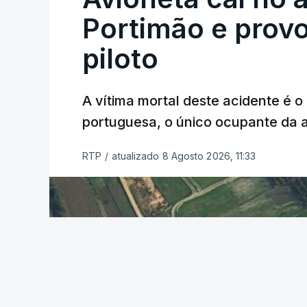
Portimão e prov
piloto
A vítima mortal deste acidente é o
ERRO
100
portuguesa, o único ocupante da
ERROR ON HTML5 MEDIA ELEMEN
ESTE CONTEÚDO ESTÁ NESTE MO
RTP
/
atualizado 8 Agosto 2026, 11:33
O Chega considerou "de uma enorme gra
República
de enviar para o Tribunal Cons