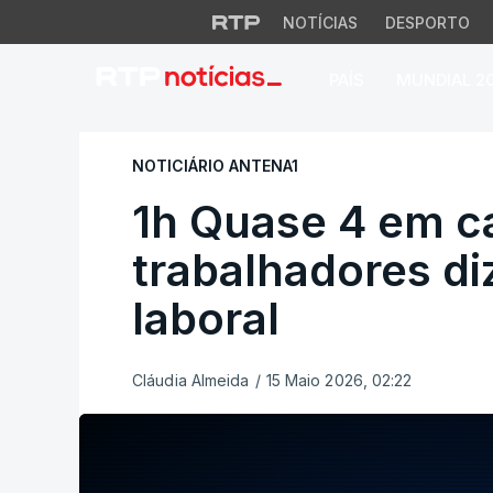
NOTÍCIAS
DESPORTO
PAÍS
MUNDIAL 2
1h Quase 4 em cada
NOTICIÁRIO ANTENA1
1h Quase 4 em c
trabalhadores di
laboral
Cláudia Almeida
/
15 Maio 2026, 02:22