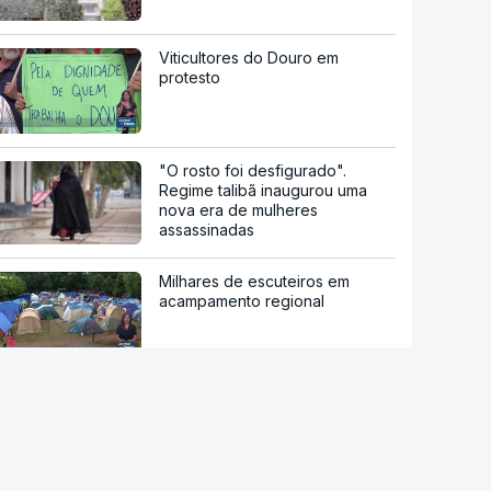
Viticultores do Douro em
protesto
"O rosto foi desfigurado".
Regime talibã inaugurou uma
nova era de mulheres
assassinadas
Milhares de escuteiros em
acampamento regional
Moledo é o "lugar de verão" de
milhares de pessoas