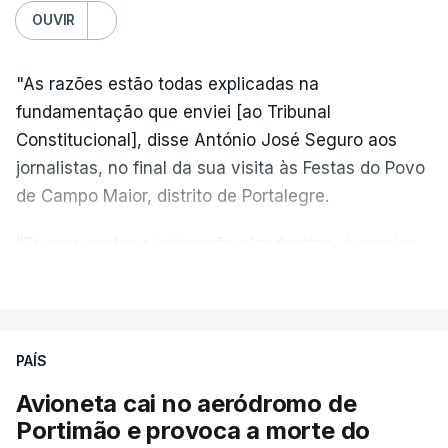
OUVIR
"As razões estão todas explicadas na
fundamentação que enviei [ao Tribunal
Constitucional], disse António José Seguro aos
jornalistas, no final da sua visita às Festas do Povo
de Campo Maior, distrito de Portalegre.
"Eu sou contra a imigração clandestina, é preciso
combater ferozmente a imigração ilegal,
VER MAIS
precisamos de regular a nossa imigração e
precisamos de defender as nossas fronteiras e
nada disto é incompatível com tratarmos com
PAÍS
dignidade as pessoas, designadamente menores e
Avioneta cai no aeródromo de
crianças", acrescentou.
Portimão e provoca a morte do