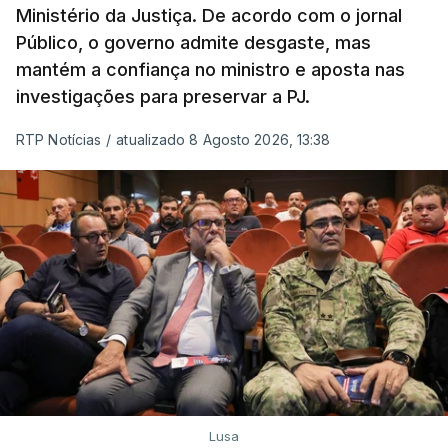
Ministério da Justiça. De acordo com o jornal
"Lei do Retorno". Chega
Público, o governo admite desgaste, mas
considera envio para TC do
mantém a confiança no ministro e aposta nas
diploma "tipo de atos
políticos irresponsáveis"
investigações para preservar a PJ.
8 Agosto 2026, 10:04
RTP Notícias
/
atualizado 8 Agosto 2026, 13:38
Presidente envia para o
Tribunal Constitucional
decreto sobre concessão
de asilo e retorno de
estrangeiros
atualizado 7 Agosto 2026, 18:47
TÓPICOS
Chega
Lusa