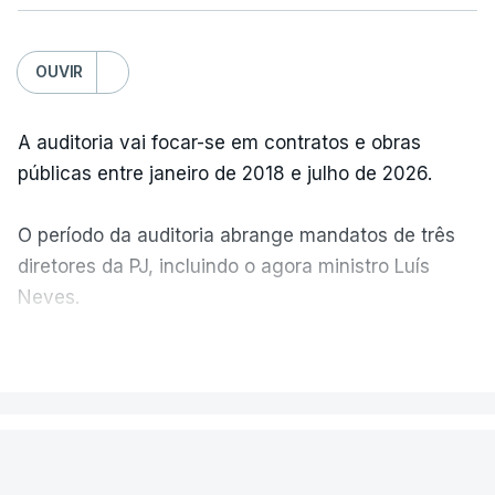
OUVIR
A auditoria vai focar-se em contratos e obras
públicas entre janeiro de 2018 e julho de 2026.
O período da auditoria abrange mandatos de três
diretores da PJ, incluindo o agora ministro Luís
Neves.
VER MAIS
A Judiciária confirma que foi o atual diretor quem
sugeriu esta auditoria e que a ministra concordou.
PAÍS
Não há prazos fixados para a conclusão desta
avaliação à Polícia Judiciária.