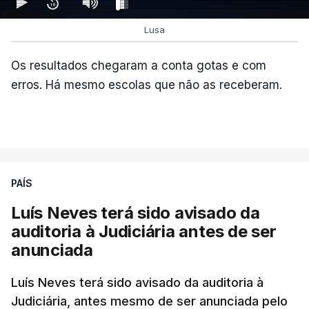
Lusa
Os resultados chegaram a conta gotas e com
erros. Há mesmo escolas que não as receberam.
ARTIGOS RELACIONADOS
PAÍS
Luís Neves terá sido avisado da
"Lei do Retorno".
auditoria à Judiciária antes de ser
Comunidades estrangeiras
anunciada
em Portugal apoiam decisão
de Seguro
Luís Neves terá sido avisado da auditoria à
atualizado 8 Agosto 2026, 13:36
Judiciária, antes mesmo de ser anunciada pelo