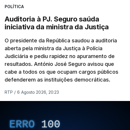
POLÍTICA
apreendido numa operação de droga.
Auditoria à PJ. Seguro saúda
iniciativa da ministra da Justiça
O presidente da República saudou a auditoria
aberta pela ministra da Justiça à Polícia
Judiciária e pediu rapidez no apuramento de
resultados. António José Seguro avisou que
cabe a todos os que ocupam cargos públicos
defenderem as instituições democráticas.
RTP
/
6 Agosto 2026, 20:23
ERRO
100