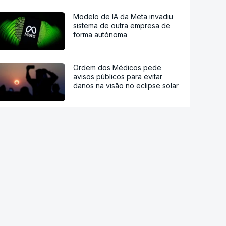
Modelo de IA da Meta invadiu
sistema de outra empresa de
forma autónoma
Ordem dos Médicos pede
avisos públicos para evitar
danos na visão no eclipse solar
Droga PJ. Cidadão indiano
encontrado morto estaria a
trabalhar com as autoridades
Endividamento das famílias
atingiu máximo histórico de 180
mil milhões de euros
Viajavam com crianças