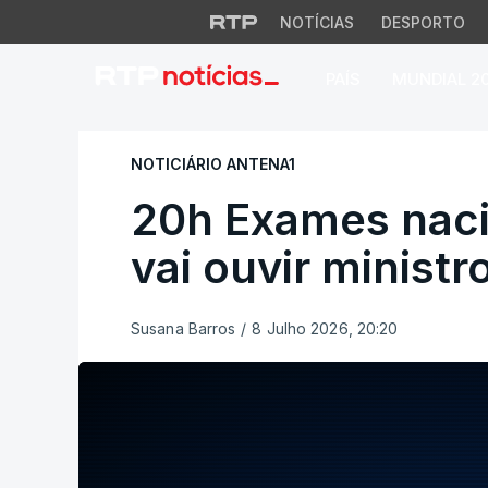
NOTÍCIAS
DESPORTO
PAÍS
MUNDIAL 2
20h Exames naciona
NOTICIÁRIO ANTENA1
20h Exames naci
vai ouvir minist
Susana Barros
/
8 Julho 2026, 20:20