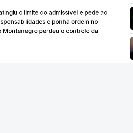
tingiu o limite do admissível e pede ao
ez obras na casa de Luís Neves também
iretor financeiro da PJ
responsabilidades e ponha ordem no
26, 14:26
 Montenegro perdeu o controlo da