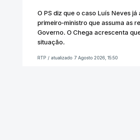
O PS diz que o caso Luís Neves já a
Empreiteiro que f
trabalhou para o d
primeiro-ministro que assuma as 
atualizado 7 Agosto 20
Governo. O Chega acrescenta que
situação.
RTP
/
atualizado 7 Agosto 2026, 15:50
ERRO
100
ERROR ON HTML5 MEDIA ELEMENT