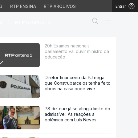
G
RTP ENSINA
RTP ARQUIVOS
Entrar
Abrir campo de
|
S
RTP
DESPORTO
ir ministro da educação
20h Exames nacionais:
parlamento vai ouvir ministro da
educação
Diretor financeiro da PJ nega
que Construbarcelos tenha feito
obras na casa onde vive
PS diz que já se atingiu limite do
admissível. As reações à
polémica com Luís Neves