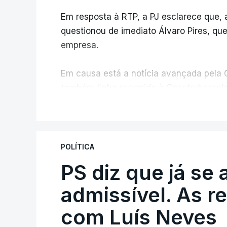
Em resposta à RTP, a PJ esclarece que,
questionou de imediato Álvaro Pires, qu
empresa.
Em causa está a notícia avançada pela C
também tinha recorrido à Construbarcelo
V
A Judiciária adianta ainda que não orde
disciplinar, por não ter qualquer element
POLÍTICA
PS diz que já se 
ARTIGOS RELACIONADOS
Empreiteiro da Co
admissível. As r
diretor financeiro 
com Luís Neves
atualizado 7 Agosto 20