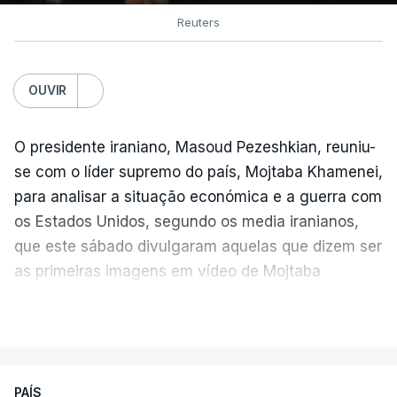
Reuters
OUVIR
O presidente iraniano, Masoud Pezeshkian, reuniu-
se com o líder supremo do país, Mojtaba Khamenei,
para analisar a situação económica e a guerra com
os Estados Unidos, segundo os media iranianos,
que este sábado divulgaram aquelas que dizem ser
as primeiras imagens em vídeo de Mojtaba
Khamenei desde o início da guerra.
VER MAIS
O vídeo de 12 segundos, sem aúdio, data ou local
de gravação, foi colocado pela agência de notícias
Mehr na rede social Telegram, como aquilo que
PAÍS