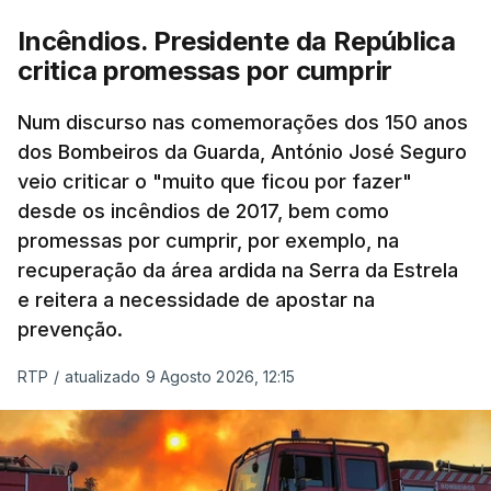
pode ser considerada uma resposta à imprensa
Incêndios. Presidente da República
israelita, que nos últimos tempos vem dando conta
critica promessas por cumprir
de que o líder supremo iraniano estará em estado
crítico na sequência do bombardeamento que no
Num discurso nas comemorações dos 150 anos
último dia de fevereiro passado matou o pai, o
dos Bombeiros da Guarda, António José Seguro
ayatollah Ali Khamenei, e outros membros da
veio criticar o "muito que ficou por fazer"
família.
desde os incêndios de 2017, bem como
promessas por cumprir, por exemplo, na
As imagens mostram Mojtaba Khamenei no que
recuperação da área ardida na Serra da Estrela
será uma aula religiosa, mas sem qualquer
e reitera a necessidade de apostar na
indicação adicional.
prevenção.
Ao mesmo tempo é também divulgada a realização
RTP
/
atualizado 9 Agosto 2026, 12:15
de um encontro entre o presidente Masoud
Pezeshkian e o ayatollah Khamenei que,
assinalando o início do terceiro ano de Pezeshkian