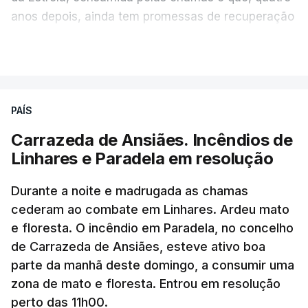
país e aliados regionais.
anos depois, ainda tem promessas de recuperação
por cumprir.
VER MAIS
No total são seis as exigências desta lista com
destinatário em Washington: o fim das ameaças ao
Irão; suspensão das ações militares no território
ERRO
100
PAÍS
iraniano e dos aliados regionais; retirada das forças
ERROR ON HTML5 MEDIA ELEMENT
navais e aéreas envolvidas no bloqueio ao Irão;
Carrazeda de Ansiães. Incêndios de
levantamento das sanções e o desbloquear de
Linhares e Paradela em resolução
ESTE CONTEÚDO ESTÁ NESTE
ativos iranianos; e indemnizar o Irão pelos danos
MOMENTO INDISPONÍVEL
causados ​​no conflito.
Durante a noite e madrugada as chamas
cederam ao combate em Linhares. Ardeu mato
Mais de cinco meses sem ser visto
e floresta. O incêndio em Paradela, no concelho
de Carrazeda de Ansiães, esteve ativo boa
parte da manhã deste domingo, a consumir uma
Mojtaba Khamenei foi nomeado líder supremo em
zona de mato e floresta. Entrou em resolução
março, após a morte do pai, Ali Khamenei, em
perto das 11h00.
ataques de Israel e dos Estados Unidos no primeiro