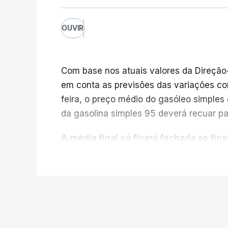
OUVIR
Com base nos atuais valores da Direção
em conta as previsões das variações co
feira, o preço médio do gasóleo simples d
da gasolina simples 95 deverá recuar par
A média final só ficará fechada ao final
função da evolução das cotações interna
V
poderá variar conforme o posto de abast
A atualização do desconto do Imposto 
PAÍS
também poderá alterar os valores prev
Mais de 60 mil c