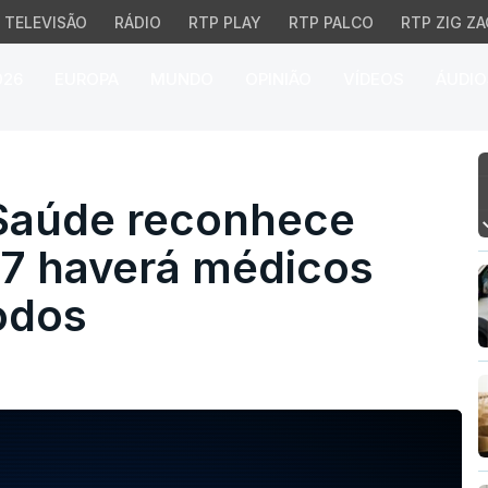
TELEVISÃO
RÁDIO
RTP PLAY
RTP PALCO
RTP ZIG ZA
026
EUROPA
MUNDO
OPINIÃO
VÍDEOS
ÁUDIO
aúde reconhece que nem
 Saúde reconhece
7 haverá médicos
todos