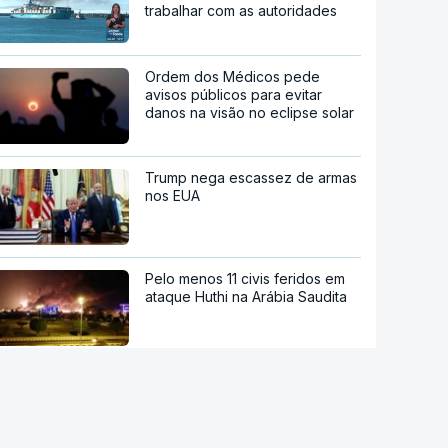
trabalhar com as autoridades
Ordem dos Médicos pede
avisos públicos para evitar
danos na visão no eclipse solar
Trump nega escassez de armas
nos EUA
Pelo menos 11 civis feridos em
ataque Huthi na Arábia Saudita
Arábia Saudita, Turquia e
Paquistão vão assinar acordo
de defesa mútua