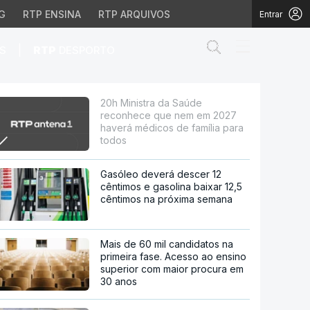
G
RTP ENSINA
RTP ARQUIVOS
Entrar
Abrir campo de
|
S
RTP
DESPORTO
 em 2027 haverá médico
20h Ministra da Saúde
reconhece que nem em 2027
haverá médicos de família para
todos
Gasóleo deverá descer 12
cêntimos e gasolina baixar 12,5
cêntimos na próxima semana
Mais de 60 mil candidatos na
primeira fase. Acesso ao ensino
superior com maior procura em
30 anos