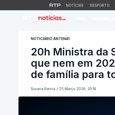
NOTÍCIAS
DESPORTO
PAÍS
MUNDIAL 2
20h Ministra da S
NOTICIÁRIO ANTENA1
20h Ministra da
que nem em 202
de família para 
Susana Barros
/
25 Março 2026, 20:18