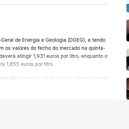
-Geral de Energia e Geologia (DGEG), e tendo
m os valores do fecho do mercado na quinta-
everá atingir 1,931 euros por litro, enquanto o
a 1,855 euros por litro.
 do dia,
podendo ainda registar alterações em
cionais do petróleo, e o custo final na bomba
ER MAIS
ecimento, a marca e a localização.
sobre os Produtos Petrolíferos (ISP)
istos.
andidatos na