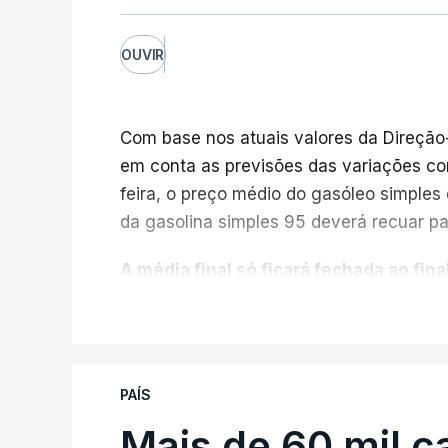
OUVIR
Com base nos atuais valores da Direção
em conta as previsões das variações co
feira, o preço médio do gasóleo simples d
da gasolina simples 95 deverá recuar par
A média final só ficará fechada ao final
função da evolução das cotações interna
V
poderá variar conforme o posto de abast
A atualização do desconto do Imposto 
PAÍS
também poderá alterar os valores prev
Mais de 60 mil c