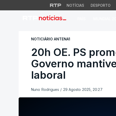
NOTÍCIAS
DESPORTO
PAÍS
MUNDIAL 2
20h OE. PS promete
NOTICIÁRIO ANTENA1
20h OE. PS prome
Governo mantiver
laboral
Nuno Rodrigues
/
29 Agosto 2025, 20:27