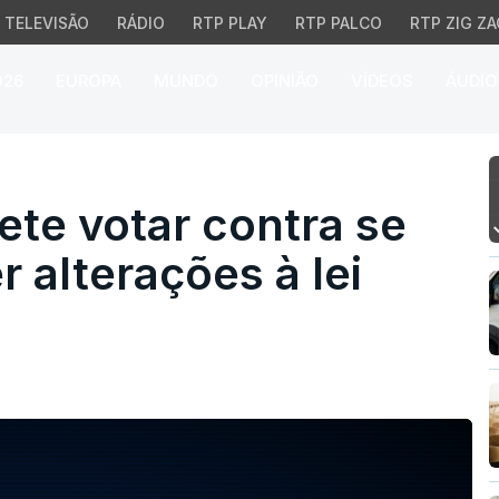
TELEVISÃO
RÁDIO
RTP PLAY
RTP PALCO
RTP ZIG ZA
026
EUROPA
MUNDO
OPINIÃO
VÍDEOS
ÁUDIO
 votar contra se Govern
te votar contra se
 alterações à lei