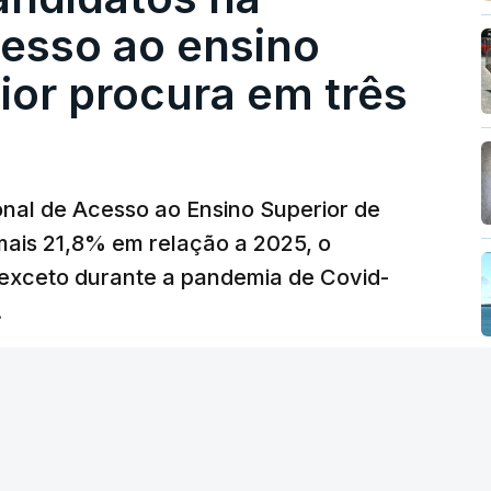
 redução extraordinária e temporária no ISP,
cesso ao ensino
preço dos combustíveis superior a 10
eços.
ior procura em três
erra no Irão, à tensão geopolítica no Médio
z, os preços dos combustíveis desceram
 e Teerão.
nal de Acesso ao Ensino Superior de
 as últimas semanas têm sido marcadas por
mais 21,8% em relação a 2025, o
verá ser revertida na próxima semana.
exceto durante a pandemia de Covid-
.