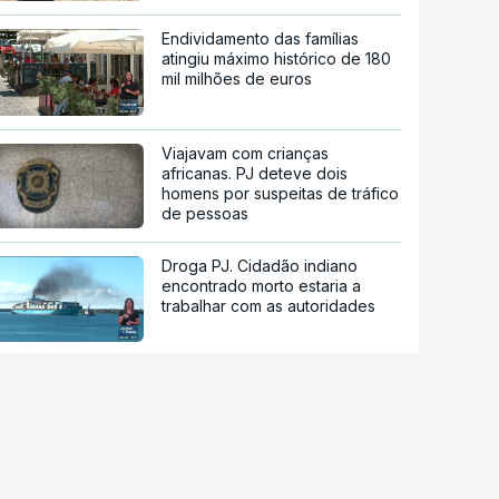
Endividamento das famílias
atingiu máximo histórico de 180
mil milhões de euros
Viajavam com crianças
africanas. PJ deteve dois
homens por suspeitas de tráfico
de pessoas
Droga PJ. Cidadão indiano
encontrado morto estaria a
trabalhar com as autoridades
Trump assina decreto que
impede "turismo de
nascimentos"
Diálogo entre Governo da