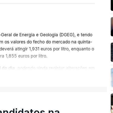
-Geral de Energia e Geologia (DGEG), e tendo
m os valores do fecho do mercado na quinta-
everá atingir 1,931 euros por litro, enquanto o
a 1,855 euros por litro.
 do dia,
podendo ainda registar alterações em
cionais do petróleo, e o custo final na bomba
ER MAIS
ecimento, a marca e a localização.
sobre os Produtos Petrolíferos (ISP)
istos.
andidatos na