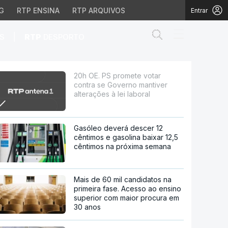
G
RTP ENSINA
RTP ARQUIVOS
Entrar
Abrir campo de
|
S
RTP
DESPORTO
o mantiver alterações à 
20h OE. PS promete votar
contra se Governo mantiver
alterações à lei laboral
Gasóleo deverá descer 12
cêntimos e gasolina baixar 12,5
cêntimos na próxima semana
Mais de 60 mil candidatos na
primeira fase. Acesso ao ensino
superior com maior procura em
30 anos